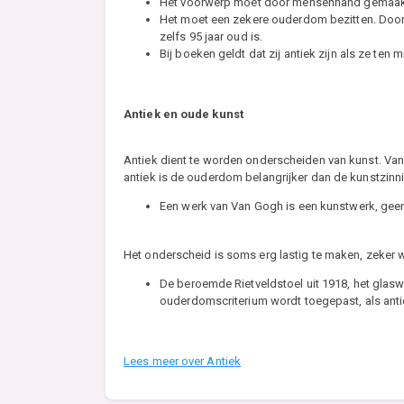
Het voorwerp moet door mensenhand gemaakt
Het moet een zekere ouderdom bezitten. Doorga
zelfs 95 jaar oud is.
Bij boeken geldt dat zij antiek zijn als ze ten 
Antiek en oude kunst
Antiek dient te worden onderscheiden van kunst. Van he
antiek is de ouderdom belangrijker dan de kunstzinni
Een werk van Van Gogh is een kunstwerk, geen a
Het onderscheid is soms erg lastig te maken, zeker
De beroemde Rietveldstoel uit 1918, het glasw
ouderdomscriterium wordt toegepast, als an
Lees meer over Antiek