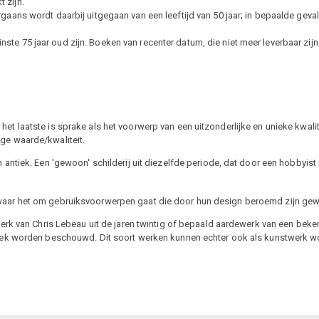
 zijn.
ans wordt daarbij uitgegaan van een leeftijd van 50 jaar; in bepaalde gevall
minste 75 jaar oud zijn. Boeken van recenter datum, die niet meer leverbaar zij
t laatste is sprake als het voorwerp van een uitzonderlijke en unieke kwaliteit
ge waarde/kwaliteit.
ntiek. Een 'gewoon' schilderij uit diezelfde periode, dat door een hobbyist i
 waar het om gebruiksvoorwerpen gaat die door hun design beroemd zijn ge
erk van Chris Lebeau uit de jaren twintig of bepaald aardewerk van een bek
tiek worden beschouwd. Dit soort werken kunnen echter ook als kunstwerk