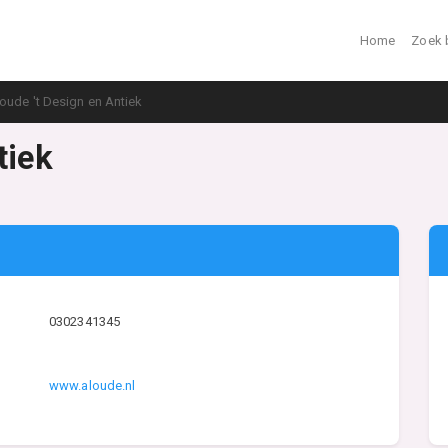
Home
Zoek 
oude 't Design en Antiek
tiek
0302341345
www.aloude.nl