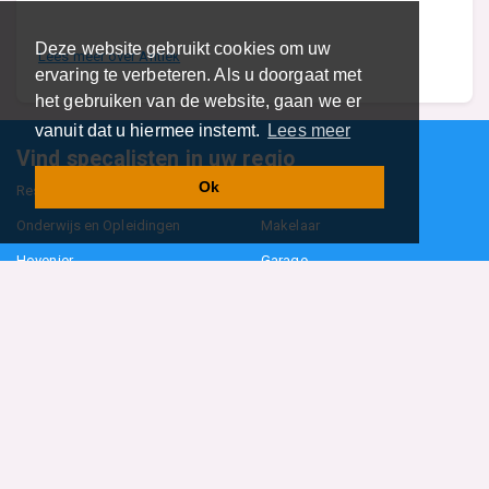
Deze website gebruikt cookies om uw
Lees meer over Antiek
ervaring te verbeteren. Als u doorgaat met
het gebruiken van de website, gaan we er
vanuit dat u hiermee instemt.
Lees meer
Vind specalisten in uw regio
Ok
Restaurant
Aannemer
Onderwijs en Opleidingen
Makelaar
Hovenier
Garage
Sportclub Sportvereniging
Fiets Scooter Brommer
Administratiekantoor
Kapper
Blader door alle 1114 categorieën
Sitemap
Home
Contact
Cookiebeleid
Privacyverklaring