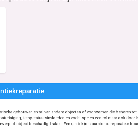
ntiekreparatie
torische gebouwen en tal van andere objecten of voorwerpen die behoren tot h
treiniging, temperatuursinvloeden en vocht spelen een rol maar ook door intri
orwerp of object beschadigd raken. Een (antiek)restaurator of reparateur ho