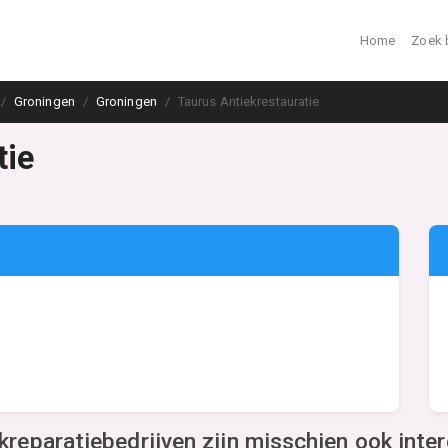
Home
Zoek 
Groningen
Groningen
Taurus Antiekrestauratie
tie
kreparatiebedrijven zijn misschien ook inte