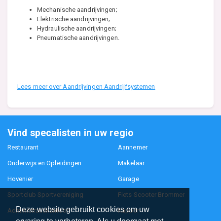
Mechanische aandrijvingen;
Elektrische aandrijvingen;
Hydraulische aandrijvingen;
Pneumatische aandrijvingen.
Lees meer over Aandrijvingen Aandrijfsystemen
Vind specalisten in uw regio
Restaurant
Aannemer
Onderwijs en Opleidingen
Makelaar
Hovenier
Garage
Sportclub Sportvereniging
Fiets Scooter Brommer
Deze website gebruikt cookies om uw
Administratiekantoor
Kapper