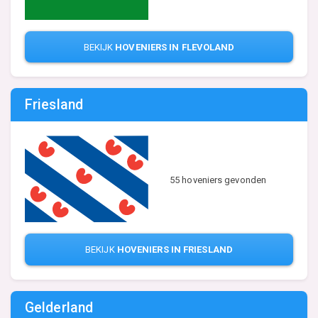
BEKIJK
HOVENIERS IN FLEVOLAND
Friesland
55 hoveniers gevonden
BEKIJK
HOVENIERS IN FRIESLAND
Gelderland