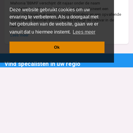
Mahonia 'BBM9' verschijnt dit najaar onder de naam
JungleWhisper. De groenblijvende struik combineert een
Deze website gebruikt cookies om uw
compacte groei met een tropische uitstraling en een opvallende
ervaring te verbeteren. Als u doorgaat met
zomerbloei. Huisman Boomkwekerij brengt de cultivar in de
het gebruiken van de website, gaan we er
handel.
vanuit dat u hiermee instemt.
Lees meer
Lees meer
Ok
Vind specalisten in uw regio
Restaurant
Aannemer
Onderwijs en Opleidingen
Makelaar
Hovenier
Garage
Sportclub Sportvereniging
Fiets Scooter Brommer
Administratiekantoor
Kapper
Blader door alle 1114 categorieën
Sitemap