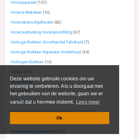
Hoorapparaat
(107)
Horeca Makelaar
(10)
Horecabenodigdheden
(82)
Horecauitrusting Horecainrichting
(67)
Horloge Klokken Groothandel Fabrikant
(7)
Horloge Klokken Reparatie Onderhoud
(34)
Horloges Klokken
(15)
Horren
(11)
Deze website gebruikt cookies om uw
Hospice
(8)
ervaring te verbeteren. Als u doorgaat met
Hotel
(526)
het gebruiken van de website, gaan we er
Hotelreservering
(7)
vanuit dat u hiermee instemt.
Lees meer
Hout Plaatmateriaal Groothandel Fabrikant
(52)
Ok
Houtbewerking Houtdraaierij
(39)
Houtbewerkingsmachine
(15)