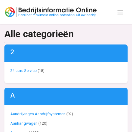
Alle categorieën
2
24-uurs Service
(18)
A
Aandrijvingen Aandrijfsystemen
(92)
Aanhangwagen
(120)