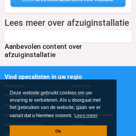
Lees meer over afzuiginstallatie
Aanbevolen content over
afzuiginstallatie
Vind specalisten in uw regio
Restaurant
Aannemer
Deze website gebruikt cookies om uw
Onderwijs en Opleidingen
Makelaar
ervaring te verbeteren. Als u doorgaat met
Hovenier
Garage
het gebruiken van de website, gaan we er
Sportclub Sportvereniging
Fiets Scooter Brommer
vanuit dat u hiermee instemt.
Lees meer
Administratiekantoor
Kapper
Ok
Blader door alle 1114 categorieën