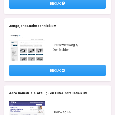
BEKIJK
Jongejans Luchttechniek BV
Breeuwersweg 5,
Den helder
BEKIJK
Aero Industriele Afzuig- en Filterinstallaties BV
Houtweg 55,