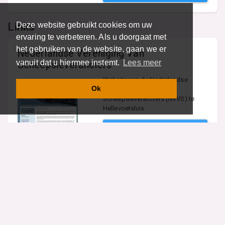
Links
Deze website gebruikt cookies om uw
ervaring te verbeteren. Als u doorgaat met
het gebruiken van de website, gaan we er
Nederlandse Vereniging Van
vanuit dat u hiermee instemt.
Lees meer
Scheepsleveranciers
Website van de Nederlandse
Ok
Vereniging Van
Scheepsleveranciers (NVVS) te
Hellevoetsluis.
BEZOEK
Unifa
Website van de Unifa; de
vereniging van Belgische
fabrikanten en importeurs van
grondstoffen voor bakkerij,
patisserie, chocolatiers en