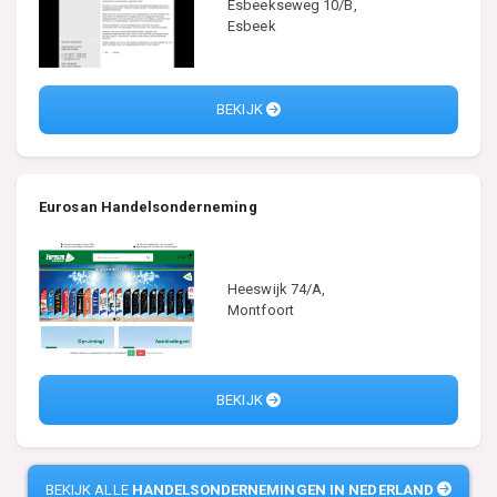
Esbeekseweg 10/B,
Esbeek
BEKIJK
Eurosan Handelsonderneming
Heeswijk 74/A,
Montfoort
BEKIJK
BEKIJK ALLE
HANDELSONDERNEMINGEN IN NEDERLAND