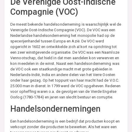
De Verenigde Oost-Indische
Compagnie (VOC)
De meest bekende handelsonderneming is waarschijnlijk wel de
Verenigde Oost-Indische Compagnie (VOC). De VOC was een
Nederlandse handelsonderneming het monopolie had op de
specerijenhandel tussen Europa en Azië. De VOC werd
opgericht in 1602 en ontwikkelde zich al kort na oprichting tot
een zeer winstgevende organisatie. De VOC was een Naamloze
Vennootschap, dat hield in dat men aandelen kon verwerven en
kon meedelen in de winst. Naast een handelsonderneming was
de VOC ook een staatkundige macht met grote gebieden in
Nederlands-Indië, India en andere delen van het Verre Oosten
onder haar gezag. Op het toppunt van haar macht had de V.O.C.
25.000 man in dienst. In 1799 werd de VOC opgeheven. Redenen
voor opheffing waren o.a. de gevolgen van de Vierde Engelse
Oorlog (1780-1784) en jaren van slecht bestuur en corruptie.
Handelsondernemingen
Een handelsonderneming is een bedrijf dat producten koopt en
verkoopt zonder die producten te bewerken. Als het ware een