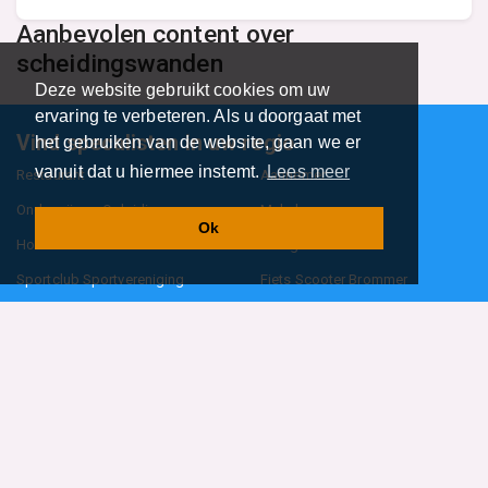
Aanbevolen content over
scheidingswanden
Deze website gebruikt cookies om uw
ervaring te verbeteren. Als u doorgaat met
Vind specalisten in uw regio
het gebruiken van de website, gaan we er
vanuit dat u hiermee instemt.
Lees meer
Restaurant
Aannemer
Onderwijs en Opleidingen
Makelaar
Ok
Hovenier
Garage
Sportclub Sportvereniging
Fiets Scooter Brommer
Administratiekantoor
Kapper
Blader door alle 1114 categorieën
Sitemap
Home
Contact
Cookiebeleid
Privacyverklaring