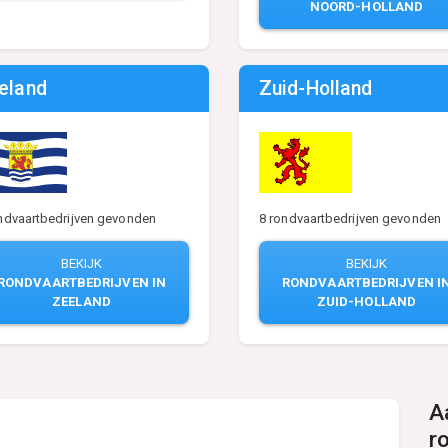
NOORD-HOLLAND
eland
Zuid-Holland
8 rondvaartbedrijven gevonden
ndvaartbedrijven gevonden
BEKIJK
BEKIJK
RONDVAARTBEDRIJVEN I
RONDVAARTBEDRIJVEN IN
ZUID-HOLLAND
ZEELAND
A
r