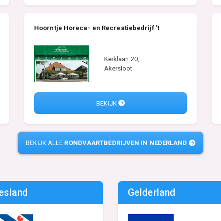
Hoorntje Horeca- en Recreatiebedrijf 't
Kerklaan 20,
Akersloot
BEKIJK
BEKIJK ALLE
RONDVAARTBEDRIJVEN IN NEDERLAND
iesland
Gelderland