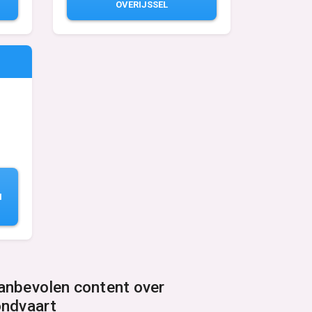
OVERIJSSEL
N
anbevolen content over
ondvaart