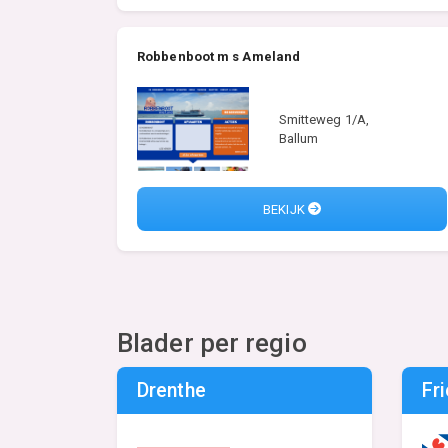
Robbenboot m s Ameland
Smitteweg 1/A,
Ballum
BEKIJK
Blader per regio
Drenthe
Fr