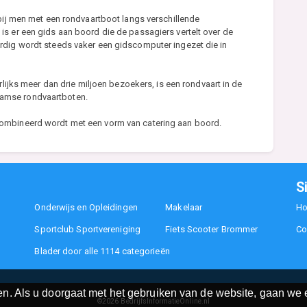
rbij men met een rondvaartboot langs verschillende
s er een gids aan boord die de passagiers vertelt over de
rdig wordt steeds vaker een gidscomputer ingezet die in
rlijks meer dan drie miljoen bezoekers, is een rondvaart in de
amse rondvaartboten.
ombineerd wordt met een vorm van catering aan boord.
S
Onderwijs en Opleidingen
Makelaar
H
Sportclub Sportvereniging
Fiets Scooter Brommer
Co
Blader door alle 1114 categorieën
n. Als u doorgaat met het gebruiken van de website, gaan we e
©2026
BedrijfsInformatieOnline.nl