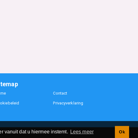
itemap
ome
Contact
okiebeleid
Privacyverklaring
r vanuit dat u hiermee instemt.
Lees meer
Ok