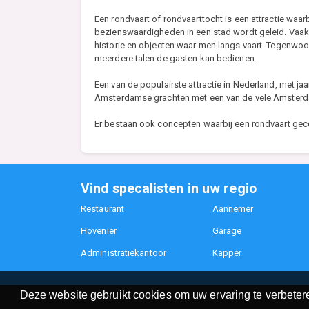
Een rondvaart of rondvaarttocht is een attractie waa
bezienswaardigheden in een stad wordt geleid. Vaak i
historie en objecten waar men langs vaart. Tegenwoo
meerdere talen de gasten kan bedienen.
Een van de populairste attractie in Nederland, met jaa
Amsterdamse grachten met een van de vele Amsterd
Er bestaan ook concepten waarbij een rondvaart gec
Vind specalisten in uw regio
Restaurant
Aannemer
Hovenier
Garage
Administratiekantoor
Kapper
Deze website gebruikt cookies om uw ervaring te verbetere