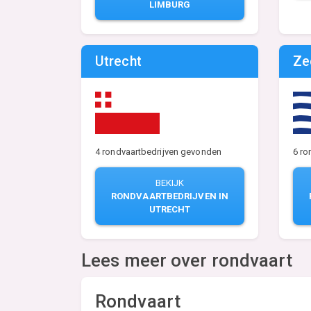
LIMBURG
Utrecht
Ze
4 rondvaartbedrijven gevonden
6 ro
BEKIJK
RONDVAARTBEDRIJVEN IN
UTRECHT
Lees meer over rondvaart
Rondvaart