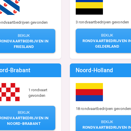
3 rondvaartbedrijven gevonden
ondvaartbedrijven gevonden
BEKIJK
BEKIJK
RONDVAARTBEDRIJVEN I
RONDVAARTBEDRIJVEN IN
GELDERLAND
FRIESLAND
ord-Brabant
Noord-Holland
1 rondvaart
gevonden
18 rondvaartbedrijven gevonden
BEKIJK
RONDVAARTBEDRIJVEN IN
BEKIJK
NOORD-BRABANT
RONDVAARTBEDRIJVEN I