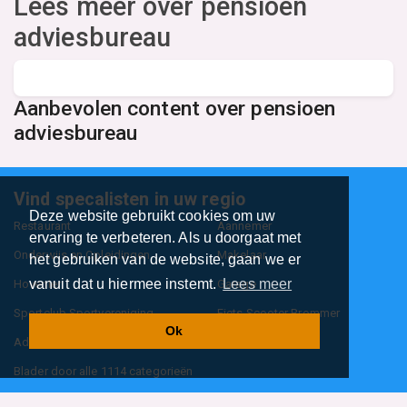
Lees meer over pensioen
adviesbureau
Aanbevolen content over pensioen
adviesbureau
Vind specalisten in uw regio
Deze website gebruikt cookies om uw
Restaurant
Aannemer
ervaring te verbeteren. Als u doorgaat met
Onderwijs en Opleidingen
Makelaar
het gebruiken van de website, gaan we er
vanuit dat u hiermee instemt.
Lees meer
Hovenier
Garage
Sportclub Sportvereniging
Fiets Scooter Brommer
Ok
Administratiekantoor
Kapper
Blader door alle 1114 categorieën
Sitemap