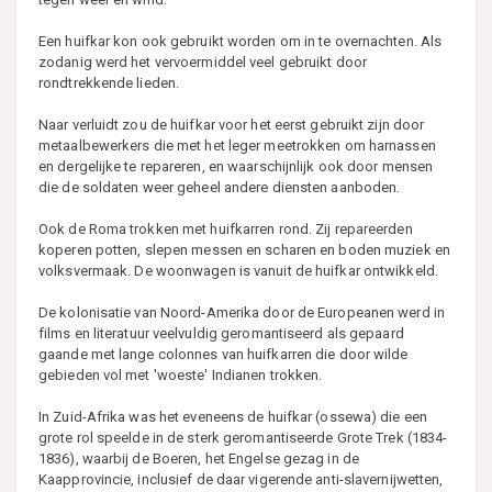
Een huifkar kon ook gebruikt worden om in te overnachten. Als
zodanig werd het vervoermiddel veel gebruikt door
rondtrekkende lieden.
Naar verluidt zou de huifkar voor het eerst gebruikt zijn door
metaalbewerkers die met het leger meetrokken om harnassen
en dergelijke te repareren, en waarschijnlijk ook door mensen
die de soldaten weer geheel andere diensten aanboden.
Ook de Roma trokken met huifkarren rond. Zij repareerden
koperen potten, slepen messen en scharen en boden muziek en
volksvermaak. De woonwagen is vanuit de huifkar ontwikkeld.
De kolonisatie van Noord-Amerika door de Europeanen werd in
films en literatuur veelvuldig geromantiseerd als gepaard
gaande met lange colonnes van huifkarren die door wilde
gebieden vol met 'woeste' Indianen trokken.
In Zuid-Afrika was het eveneens de huifkar (ossewa) die een
grote rol speelde in de sterk geromantiseerde Grote Trek (1834-
1836), waarbij de Boeren, het Engelse gezag in de
Kaapprovincie, inclusief de daar vigerende anti-slavernijwetten,