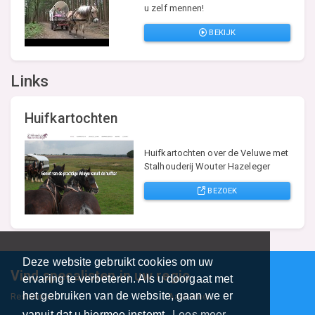
u zelf mennen!
BEKIJK
Links
Huifkartochten
Huifkartochten over de Veluwe met
Stalhouderij Wouter Hazeleger
BEZOEK
Deze website gebruikt cookies om uw
Vind specalisten in uw regio
ervaring te verbeteren. Als u doorgaat met
het gebruiken van de website, gaan we er
Restaurant
Aannemer
vanuit dat u hiermee instemt.
Lees meer