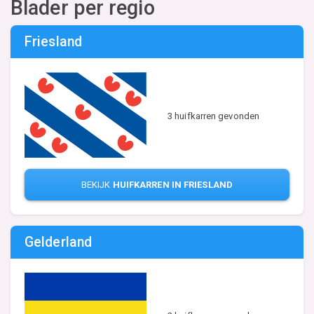
Blader per regio
Friesland
3 huifkarren gevonden
BEKIJK
HUIFKARREN IN FRIESLAND
Gelderland