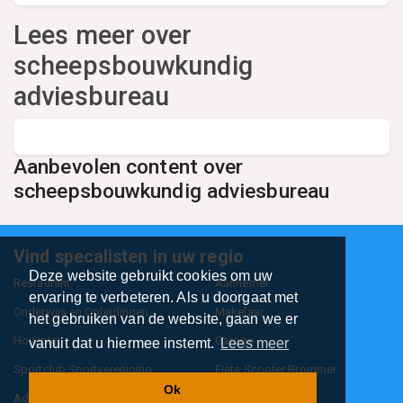
Lees meer over
scheepsbouwkundig
adviesbureau
Aanbevolen content over
scheepsbouwkundig adviesbureau
Vind specalisten in uw regio
Deze website gebruikt cookies om uw
Restaurant
Aannemer
ervaring te verbeteren. Als u doorgaat met
Onderwijs en Opleidingen
Makelaar
het gebruiken van de website, gaan we er
Hovenier
Garage
vanuit dat u hiermee instemt.
Lees meer
Sportclub Sportvereniging
Fiets Scooter Brommer
Ok
Administratiekantoor
Kapper