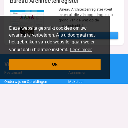
Bureau Architectenregister
Bureau Architectenregister voert
taken uit die zijn opgedragen op
grond van de Wet op de
architectentitel.
Deze website gebruikt cookies om uw
ervaring te verbeteren. Als u doorgaat met
BEZOEK
het gebruiken van de website, gaan we er
vanuit dat u hiermee instemt.
Lees meer
Vind specalisten in uw regio
Ok
Restaurant
Aannemer
Onderwijs en Opleidingen
Makelaar
Hovenier
Garage
Sportclub Sportvereniging
Fiets Scooter Brommer
Administratiekantoor
Kapper
Blader door alle 1114 categorieën
Sitemap