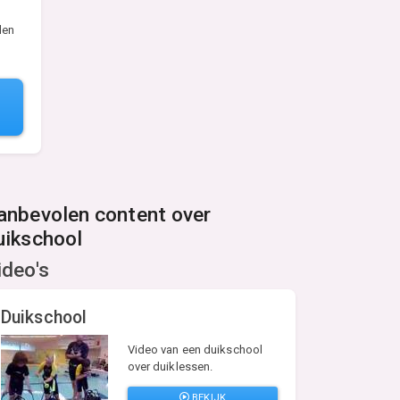
len
anbevolen content over
uikschool
ideo's
Duikschool
Video van een duikschool
over duiklessen.
BEKIJK