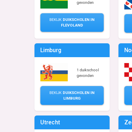
gevonden
BEKIJK
DUIKSCHOLEN IN
FLEVOLAND
Limburg
No
1 duikschool
gevonden
BEKIJK
DUIKSCHOLEN IN
LIMBURG
Utrecht
Ze