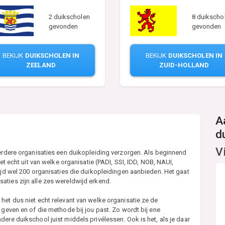
8 duikscho
2 duikscholen
gevonden
gevonden
BEKIJK
DUIKSCHOLEN IN
BEKIJK
DUIKSCHOLEN IN
ZUID-HOLLAND
ZEELAND
A
d
V
eerdere organisaties een duikopleiding verzorgen. Als beginnend
iet echt uit van welke organisatie (PADI, SSI, IDD, NOB, NAUI,
wijd wel 200 organisaties die duikopleidingen aanbieden. Het gaat
ties zijn alle zes wereldwijd erkend.
het dus niet echt relevant van welke organisatie ze de
 geven en of die methode bij jou past. Zo wordt bij ene
ere duikschool juist middels privélessen. Ook is het, als je daar