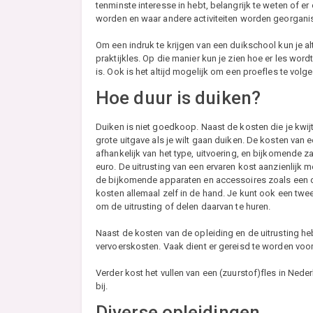
tenminste interesse in hebt, belangrijk te weten of e
worden en waar andere activiteiten worden georganis
Om een indruk te krijgen van een duikschool kun je al
praktijkles. Op die manier kun je zien hoe er les wor
is. Ook is het altijd mogelijk om een proefles te volge
Hoe duur is duiken?
Duiken is niet goedkoop. Naast de kosten die je kwij
grote uitgave als je wilt gaan duiken. De kosten van 
afhankelijk van het type, uitvoering, en bijkomende 
euro. De uitrusting van een ervaren kost aanzienlijk 
de bijkomende apparaten en accessoires zoals een d
kosten allemaal zelf in de hand. Je kunt ook een tw
om de uitrusting of delen daarvan te huren.
Naast de kosten van de opleiding en de uitrusting 
vervoerskosten. Vaak dient er gereisd te worden voor
Verder kost het vullen van een (zuurstof)fles in Neder
bij.
Diverse opleidingen