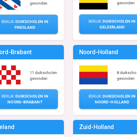
gevonden
gevonden
BEKIJK
DUIKSCHOLEN IN
BEKIJK
DUIKSCHOLEN IN
GELDERLAND
FRIESLAND
ord-Brabant
Noord-Holland
11 duikscholen
8 duikscho
gevonden
gevonden
BEKIJK
DUIKSCHOLEN IN
BEKIJK
DUIKSCHOLEN IN
NOORD-BRABANT
NOORD-HOLLAND
eland
Zuid-Holland