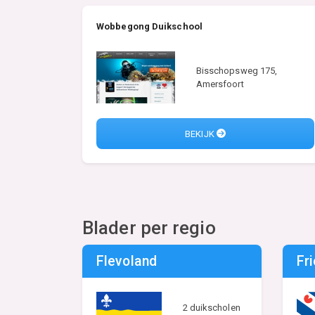
Wobbegong Duikschool
Bisschopsweg 175,
Amersfoort
BEKIJK
Blader per regio
Flevoland
Fr
2 duikscholen