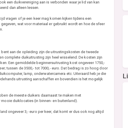
r ook een duikvereniging aan is verbonden waar je lid van kan
eerd dan alleen lessen.
tijd vragen of je een keer mag komen kijken tijdens een
dt gegeven, wat voor materiaal er gebruikt wordt en hoe de sfeer
n.
t bent aan de opleiding zijn de uitrustingskosten de tweede
een complete duikuitrusting zijn heel wisselend. De kosten zijn
zaken. Een gemiddelde beginnersuitrusting kost ongeveer 1750,-
meer; tussen de 3500,- tot 7000,- euro. Dat bedrag is zo hoog door
uikcomputer, lamp, onderwatercamera etc. Uiteraard heb je die
L
eedehands uitrusting aanschaffen en bovendien is het mogelijk
hebben de meeste duikers daarnaast te maken met
 mooie duiklocaties (in binnen- en buitenland).
land ongeveer 3,- euro per keer, dat komt er dus ook nog altijd