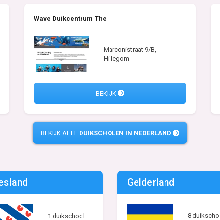
Wave Duikcentrum The
Marconistraat 9/B,
Hillegom
BEKIJK
BEKIJK ALLE
DUIKSCHOLEN IN NEDERLAND
iesland
Gelderland
8 duikscho
1 duikschool