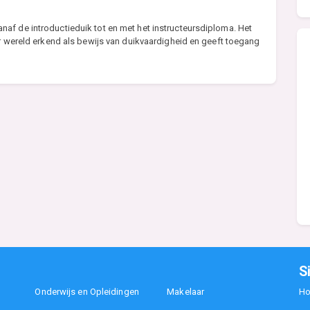
af de introductieduik tot en met het instructeursdiploma. Het
er wereld erkend als bewijs van duikvaardigheid en geeft toegang
S
Onderwijs en Opleidingen
Makelaar
H