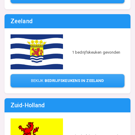
Zeeland
1 bedrijfskeuken gevonden
BEKIJK
BEDRIJFSKEUKENS IN ZEELAND
Zuid-Holland