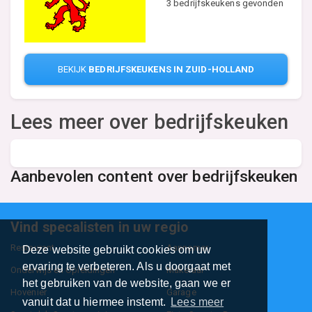
3 bedrijfskeukens gevonden
BEKIJK
BEDRIJFSKEUKENS IN ZUID-HOLLAND
Lees meer over bedrijfskeuken
Aanbevolen content over bedrijfskeuken
Vind specalisten in uw regio
Restaurant
Aannemer
Deze website gebruikt cookies om uw
ervaring te verbeteren. Als u doorgaat met
Onderwijs en Opleidingen
Makelaar
het gebruiken van de website, gaan we er
Hovenier
Garage
vanuit dat u hiermee instemt.
Lees meer