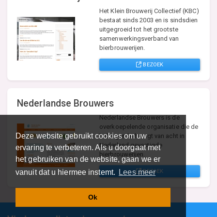
Het Klein Brouwerij Collectief (KBC)
bestaat sinds 2003 en is sindsdien
uitgegroeid tot het grootste
samenwerkingsverband van
bierbrouwerijen.
BEZOEK
Nederlandse Brouwers
Nederlandse Brouwers is de
overkoepelende organisatie die de
Deze website gebruikt cookies om uw
belangen behartigt van acht in
Nederland gevestigde
ervaring te verbeteren. Als u doorgaat met
bierbrouwerijen.
het gebruiken van de website, gaan we er
BEZOEK
vanuit dat u hiermee instemt.
Lees meer
Ok