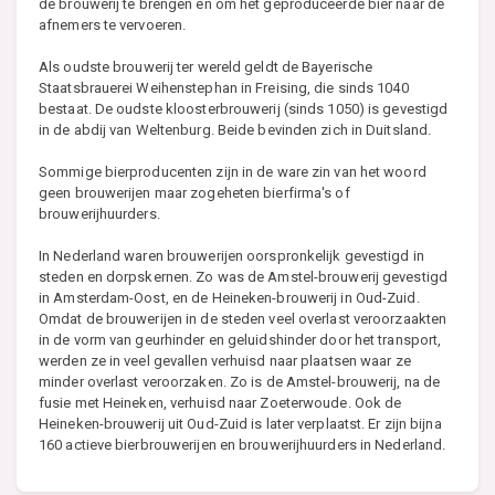
de brouwerij te brengen en om het geproduceerde bier naar de
afnemers te vervoeren.
Als oudste brouwerij ter wereld geldt de Bayerische
Staatsbrauerei Weihenstephan in Freising, die sinds 1040
bestaat. De oudste kloosterbrouwerij (sinds 1050) is gevestigd
in de abdij van Weltenburg. Beide bevinden zich in Duitsland.
Sommige bierproducenten zijn in de ware zin van het woord
geen brouwerijen maar zogeheten bierfirma's of
brouwerijhuurders.
In Nederland waren brouwerijen oorspronkelijk gevestigd in
steden en dorpskernen. Zo was de Amstel-brouwerij gevestigd
in Amsterdam-Oost, en de Heineken-brouwerij in Oud-Zuid.
Omdat de brouwerijen in de steden veel overlast veroorzaakten
in de vorm van geurhinder en geluidshinder door het transport,
werden ze in veel gevallen verhuisd naar plaatsen waar ze
minder overlast veroorzaken. Zo is de Amstel-brouwerij, na de
fusie met Heineken, verhuisd naar Zoeterwoude. Ook de
Heineken-brouwerij uit Oud-Zuid is later verplaatst. Er zijn bijna
160 actieve bierbrouwerijen en brouwerijhuurders in Nederland.