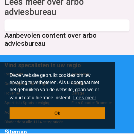
Lees meer over arbo
adviesbureau
Aanbevolen content over arbo
adviesbureau
Vind specalisten in uw regio
Restaurant
Aannemer
Deze website gebruikt cookies om uw
ervaring te verbeteren. Als u doorgaat met
Onderwijs en Opleidingen
Makelaar
het gebruiken van de website, gaan we er
Hovenier
Garage
vanuit dat u hiermee instemt.
Lees meer
Sportclub Sportvereniging
Fiets Scooter Brommer
Administratiekantoor
Kapper
Ok
Blader door alle 1114 categorieën
Sitemap