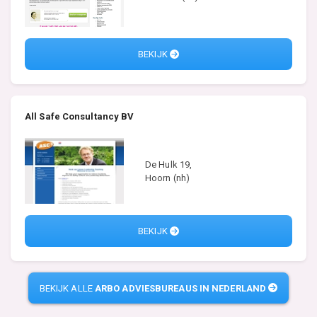
BEKIJK
All Safe Consultancy BV
De Hulk 19,
Hoorn (nh)
BEKIJK
BEKIJK ALLE
ARBO ADVIESBUREAUS IN NEDERLAND