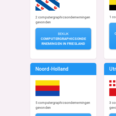
1 c
2 computergraphicsondernemingen
gevonden
BEKIJK
COMPUTERGRAPHICSONDE
RNEMINGEN IN FRIESLAND
Noord-Holland
Ut
5 computergraphicsondernemingen
3 c
gevonden
gev