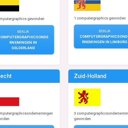
1 computergraphics gevonden
omputergraphics gevonden
BEKIJK
BEKIJK
COMPUTERGRAPHICSOND
COMPUTERGRAPHICSONDE
RNEMINGEN IN LIMBURG
RNEMINGEN IN
GELDERLAND
recht
Zuid-Holland
3 computergraphicsondernemi
omputergraphicsondernemingen
gevonden
onden