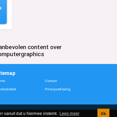
E
anbevolen content over
omputergraphics
itemap
ome
Contact
okiebeleid
Privacyverklaring
r vanuit dat u hiermee instemt.
Lees meer
Ok