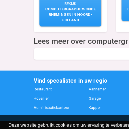
BEKIJK
COMPUTERGRAPHICSONDE
RNEMINGEN IN NOORD-
HOLLAND
Lees meer over computergr
Vind specalisten in uw regio
Restaurant
Aannemer
Hovenier
Garage
Administratiekantoor
Kapper
Deze website gebruikt cookies om uw ervaring te verbetere