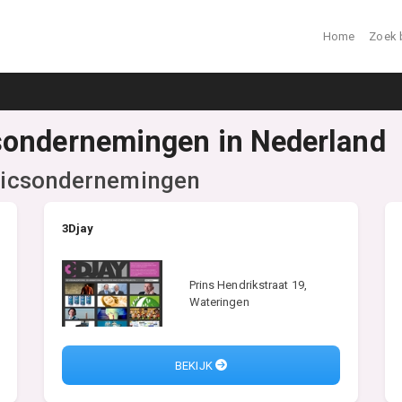
Home
Zoek 
sondernemingen in Nederland
hicsondernemingen
3Djay
Prins Hendrikstraat 19,
Wateringen
BEKIJK