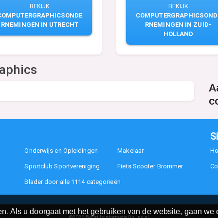
BEKIJK
BEKIJK
COMPUTERGRAPHICSOND
COMPUTERGRAPHICSONDE
RNEMINGEN IN ZUID-
RNEMINGEN IN UTRECHT
HOLLAND
aphics
A
c
S
Onderwijs en Opleidingen
Makelaar
H
Sportclub Sportvereniging
Fiets Scooter Brommer
Co
Blader door alle 1114 categorieën
n. Als u doorgaat met het gebruiken van de website, gaan we e
©2026
BedrijfsInformatieOnline.nl