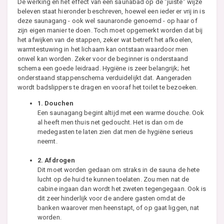
De werking en het effect van een saunabad op de "juiste" wijze
beleven staat hieronder beschreven, hoewel een ieder er vrij in is
deze saunagang - ook wel saunaronde genoemd - op haar of
zijn eigen manier te doen. Toch moet opgemerkt worden dat bij
het afwijken van de stappen, zeker wat betreft het afkoelen,
warmtestuwing in het lichaam kan ontstaan waardoor men
onwel kan worden. Zeker voor de beginner is onderstaand
schema een goede leidraad. Hygiëne is zeer belangrijk; het
onderstaand stappenschema verduidelijkt dat. Aangeraden
wordt badslippers te dragen en vooraf het toilet te bezoeken.
1. Douchen
Een saunagang begint altijd met een warme douche. Ook
al heeft men thuis net gedoucht. Het is dan om de
medegasten te laten zien dat men de hygiëne serieus
neemt.
2. Afdrogen
Dit moet worden gedaan om straks in de sauna de hete
lucht op de huid te kunnen toelaten. Zou men nat de
cabine ingaan dan wordt het zweten tegengegaan. Ook is
dit zeer hinderlijk voor de andere gasten omdat de
banken waarover men heenstapt, of op gaat liggen, nat
worden.