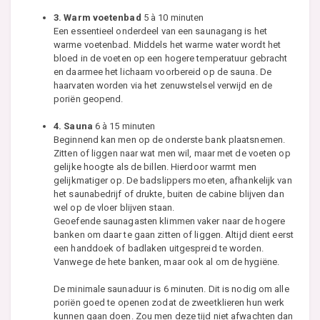
3. Warm voetenbad
5 à 10 minuten
Een essentieel onderdeel van een saunagang is het
warme voetenbad. Middels het warme water wordt het
bloed in de voeten op een hogere temperatuur gebracht
en daarmee het lichaam voorbereid op de sauna. De
haarvaten worden via het zenuwstelsel verwijd en de
poriën geopend.
4. Sauna
6 à 15 minuten
Beginnend kan men op de onderste bank plaatsnemen.
Zitten of liggen naar wat men wil, maar met de voeten op
gelijke hoogte als de billen. Hierdoor warmt men
gelijkmatiger op. De badslippers moeten, afhankelijk van
het saunabedrijf of drukte, buiten de cabine blijven dan
wel op de vloer blijven staan.
Geoefende saunagasten klimmen vaker naar de hogere
banken om daar te gaan zitten of liggen. Altijd dient eerst
een handdoek of badlaken uitgespreid te worden.
Vanwege de hete banken, maar ook al om de hygiëne.
De minimale saunaduur is 6 minuten. Dit is nodig om alle
poriën goed te openen zodat de zweetklieren hun werk
kunnen gaan doen. Zou men deze tijd niet afwachten dan