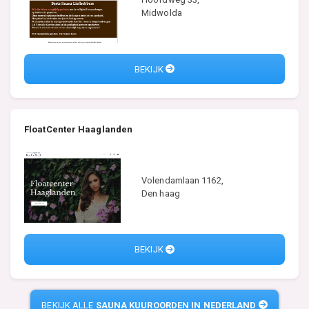
Midwolda
BEKIJK
FloatCenter Haaglanden
Volendamlaan 1162,
Den haag
BEKIJK
BEKIJK ALLE
SAUNA KUUROORDEN IN NEDERLAND