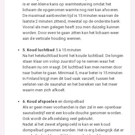
is er een kleine kans op warmtestuwing omdat het
lichaam de opgenomen warmte nog niet kan afvoeren.
De maximaal aanbevolen tijd is 15 minuten waarvan de
laatste 2 minuten zittend, meestal op de onderste bank.
Vooral als men gelegen heeft zou men duizelig kunnen
worden. Door even te gaan zitten kan het lichaam weer
aan de verticale houding wennen.
5. Koud luchtbad
5 à 15 minuten
Na het heteluchtbad komt het koude luchtbad. De longen
staan klaar om volop zuurstof op te nemen waar het
lichaam nu om vraagt. Dit luchtbad kan men nemen door
naar buiten te gaan. Minimaal 5, maar beter is 15 minuten.
In Finland krijgt men dit bad vaak vanzelf, tussen het
verlaten van de saunahut en het bereiken van het meer
waarin men zich afkoelt.
6. Koud afspoelen
en dompelbad
Als er geen meer voorhanden is dan zal in een openbaar
saunabedrijf eerst een koude douche genomen worden.
Ook wordt de afkoelslang veel gebruikt.
Nadat al het zweet afgespoeld is kan er een koud
dompelbad genomen worden. Het is erg belangrijk dat er