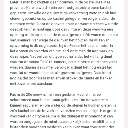
Later is men blokhutten gaan bouwen. In de oostelijke Finse
provincie Karelia werd hierin een houtgestookte open kachel
geplaatst. Omwille de gelijkmatige verwarming werden ook hier
stenen gebruikt en op de kachel gelegd en vervolgens door de
vlammen verhit. Door de convectie van de warme stenen walmde
de rook van het houtvuur door de ruimte en deze werd via een
opening of de openstaande deur afgevoerd. Dit waren de eerste
savusauna's. Vanwege de geur van het hout en de wijze van
opwarming is dit nog steeds bij de Finnen hét saunamodel. In
het oosten en noorden van het land doet men dit nog vaak op
deze wijze. Nadeel van dit type sauna is dat het vrij lang duurt
voordat de sauna "rijp" is. Immers, eerst moeten de stenen verhit
worden, daarna de ruimte, vervolgens duurt het nog enige tijd
voordat de wanden hun stralingswarmte afgeven. Daar komt
nog bij dat door deze manier van stoken de ruimte en banken
met zwarte roet aanslaan.
Pas in de 20e eeuw is men een gesloten kachel met een
schoorsteen naar buiten gaan gebruiken. Om de warmte te
kunnen reguleren én om water op de stenen te kunnen gieten, is
zo'n kachel aan de bovenkant voorzien van een luikje. Het grote
voordeel van dit type sauna is dat zuiniger met brandhout kan
worden omgegaan, de ruimte aanmerkelijk schoner blijft en de
buitendeur nagenoeg gesloten kan blijven waardoor er minder