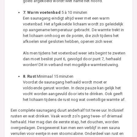
goed afgekoeld wordt! Met name het hoofd.
7. Warm voetenbad
5 à 10 minuten
Een saunagang eindigt altijd weer met een warm
voetenbad. Het afgekoelde lichaam wordt zo geleidelijk
op aangename temperatuur gebracht. De warmte trekt in
het lichaam omhoog en de poriën, die zich tijdens het
afkoelen snel gesloten hebben, openen zich weer.
Als men tijdens het voetenbad weer iets begint te zweten
dan moet beslist punt 6, gevolgd door punt 7, herhaald
worden! Dit in verband met mogelijke warmtestuwing.
8. Rust
Minimaal 15 minuten
Voordat de saunagang herhaald wordt moet er
voldoende gerust worden. In deze pauze kan gelijk het
vocht worden aangevuld door iets te drinken. Ook geeft
het lichaam tijdens de rust nog wat overtollige warmte af.
Een complete saunagang duurt anderhalf tot twee uur. Inclusief
rusten en wat drinken. Vaak wordt zo'n gang twee- of driemaal
herhaald. Hier mag dan de eerste stap, het douchen, worden
overgeslagen. Desgewenst kan men een verblijf in een sauna
verruilen voor eentje in een stoomcabine. Onderdeel van rust en