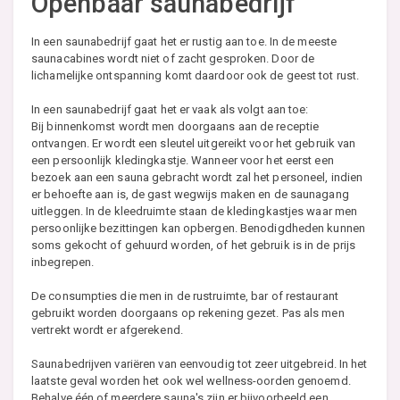
Openbaar saunabedrijf
In een saunabedrijf gaat het er rustig aan toe. In de meeste
saunacabines wordt niet of zacht gesproken. Door de
lichamelijke ontspanning komt daardoor ook de geest tot rust.
In een saunabedrijf gaat het er vaak als volgt aan toe:
Bij binnenkomst wordt men doorgaans aan de receptie
ontvangen. Er wordt een sleutel uitgereikt voor het gebruik van
een persoonlijk kledingkastje. Wanneer voor het eerst een
bezoek aan een sauna gebracht wordt zal het personeel, indien
er behoefte aan is, de gast wegwijs maken en de saunagang
uitleggen. In de kleedruimte staan de kledingkastjes waar men
persoonlijke bezittingen kan opbergen. Benodigdheden kunnen
soms gekocht of gehuurd worden, of het gebruik is in de prijs
inbegrepen.
De consumpties die men in de rustruimte, bar of restaurant
gebruikt worden doorgaans op rekening gezet. Pas als men
vertrekt wordt er afgerekend.
Saunabedrijven variëren van eenvoudig tot zeer uitgebreid. In het
laatste geval worden het ook wel wellness-oorden genoemd.
Behalve één of meerdere sauna's zijn er bijvoorbeeld een