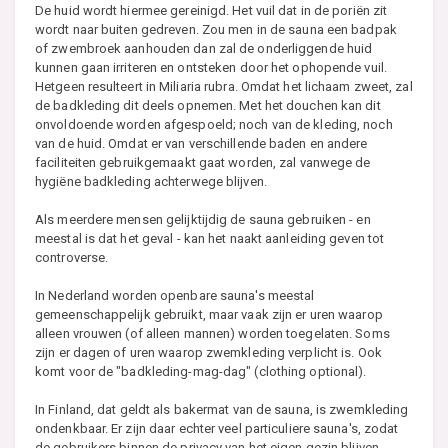
De huid wordt hiermee gereinigd. Het vuil dat in de poriën zit
wordt naar buiten gedreven. Zou men in de sauna een badpak
of zwembroek aanhouden dan zal de onderliggende huid
kunnen gaan irriteren en ontsteken door het ophopende vuil.
Hetgeen resulteert in Miliaria rubra. Omdat het lichaam zweet, zal
de badkleding dit deels opnemen. Met het douchen kan dit
onvoldoende worden afgespoeld; noch van de kleding, noch
van de huid. Omdat er van verschillende baden en andere
faciliteiten gebruikgemaakt gaat worden, zal vanwege de
hygiëne badkleding achterwege blijven.
Als meerdere mensen gelijktijdig de sauna gebruiken - en
meestal is dat het geval - kan het naakt aanleiding geven tot
controverse.
In Nederland worden openbare sauna's meestal
gemeenschappelijk gebruikt, maar vaak zijn er uren waarop
alleen vrouwen (of alleen mannen) worden toegelaten. Soms
zijn er dagen of uren waarop zwemkleding verplicht is. Ook
komt voor de "badkleding-mag-dag" (clothing optional).
In Finland, dat geldt als bakermat van de sauna, is zwemkleding
ondenkbaar. Er zijn daar echter veel particuliere sauna's, zodat
de gebruikers binnen de privacy van het eigen gezin blijven.