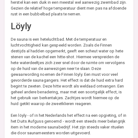
herstel kan een duik in een meestal wel aanwezig zwembad zijn.
Gezien de relatief hoge temperatuur dient men pas na afdoende
rust in een bubbelbad plaats te nemen.
Löyly
De sauna is een heteluchtbad. Met de temperatuur en
luchtvochtigheid kan gespeeld worden. Zoals de Finnen
destijds al hadden opgemerkt, geeft een scheut water op hete
stenen van de kachel een hitte-shot. Hiermee verspreiden de
hete waterdeeltjes zich zeer snel door de ruimte om vervolgens
op de huid van de aanwezigen neer te slaan. Deze
gewaarwording noemen de Finnen löyly. Een must voor veel
gevorderde saunagangers. Het effect is dat de huid extra hard
begint te zweten. Deze hitte wordt als weldaad ontvangen. Een
geheel andere benadering, maar met een soortgelijk effect, is
het gebruik van berkentakjes. Zachtjes wordt hiermee op de
huid getikt waarop de zweetklieren reageren.
Een löyly - of in het Nederlands het effect na een opgieting, of in
het Duits Aufguss genoemd - wordt een steeds meer belangrijk
item in het moderne saunabedrijf. Het zijn steeds vaker rituelen
die door saunameesters worden uitgevoerd.