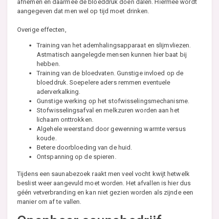
afnemen en daarmee de bloeddruk doen dalen. Hiermee wordt
aangegeven dat men wel op tijd moet drinken.
Overige effecten,
Training van het ademhalingsapparaat en slijmvliezen.
Astmatisch aangelegde mensen kunnen hier baat bij
hebben.
Training van de bloedvaten. Gunstige invloed op de
bloeddruk. Soepelere aders remmen eventuele
aderverkalking.
Gunstige werking op het stofwisselingsmechanisme.
Stofwisselingsafval en melkzuren worden aan het
lichaam onttrokken.
Algehele weerstand door gewenning warmte versus
koude.
Betere doorbloeding van de huid.
Ontspanning op de spieren.
Tijdens een saunabezoek raakt men veel vocht kwijt hetwelk
beslist weer aangevuld moet worden. Het afvallen is hier dus
géén vetverbranding en kan niet gezien worden als zijnde een
manier om af te vallen.