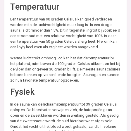
Temperatuur
Een temperatuur van 90 graden Celsius kan goed verdragen
worden mits de luchtvochtigheid maar laag is. In een droge
sauna is dit minder dan 15%. Dit in tegenstelling tot bijvoorbeeld
een stoombad met een relatieve vochtigheid van 100% is daar
een temperatuur van 50 graden Celsius al erg heet. Hierom kan
een löyly heel even als erg heet worden aangevoeld.
Warme lucht trekt omhoog. Zo kan het dat de temperatuur bij
het plafond, ruim boven de 100 graden Celsius uitkomt en het bij
de vloer dan ongeveer 30 graden blijft. De meeste saunacabines
hebben banken op verschillende hoogten. Saunagasten kunnen
zo hun favoriete temperatuur opzoeken.
Fysiek
In de sauna kan de lichaamstemperatuur tot 39 graden Celsius
oplopen. De bloedvaten verwijden zich, de huidporiën gaan
open en de zweetklieren worden in werking gesteld. Als gevolg
van de zweetreactie wordt de huid hierdoor weer afgekoeld.
Omdat het vocht uit het bloed wordt gehaald, zal dit in volume