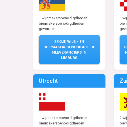
1 wijnmakersbenodigdheden
1 w
biermakersbenodigdheden
bie
gevonden
gev
BEKIJK
WIJN- EN
BIERMAKERSBENODIGDHEDE
B
NLEVERANCIERS IN
LIMBURG
Utrecht
Zu
2 wi
1 wijnmakersbenodigdheden
bie
biermakersbenodigdheden