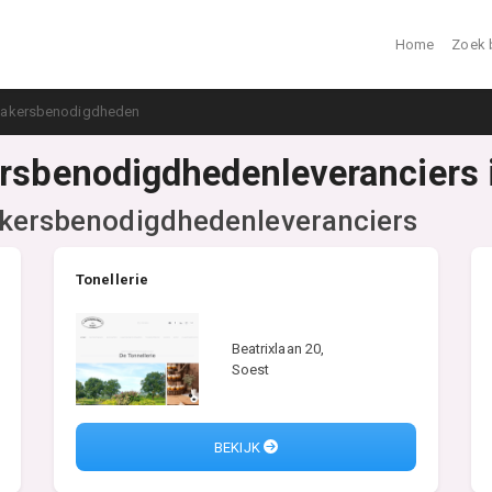
Home
Zoek 
makersbenodigdheden
ersbenodigdhedenleveranciers 
akersbenodigdhedenleveranciers
Tonellerie
Beatrixlaan 20,
Soest
BEKIJK