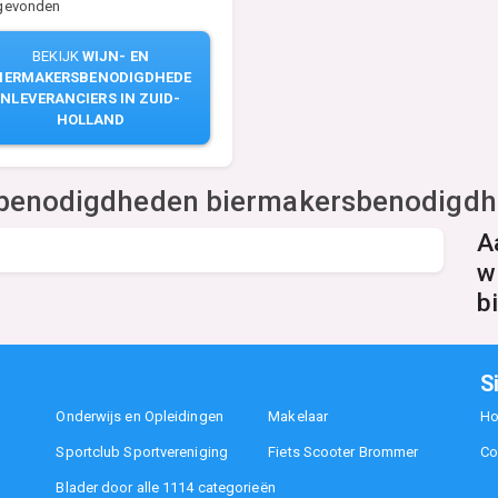
 gevonden
BEKIJK
WIJN- EN
IERMAKERSBENODIGDHEDE
NLEVERANCIERS IN ZUID-
HOLLAND
sbenodigdheden biermakersbenodigd
A
w
b
S
Onderwijs en Opleidingen
Makelaar
H
Sportclub Sportvereniging
Fiets Scooter Brommer
Co
Blader door alle 1114 categorieën