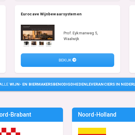
Eurocave Wijnbewaarsystemen
Prof. Eykmanweg 5,
Waalwijk
BEKIJK
 ALLE
WIJN- EN BIERMAKERSBENODIGDHEDENLEVERANCIERS IN NEDER
ord-Brabant
Noord-Holland