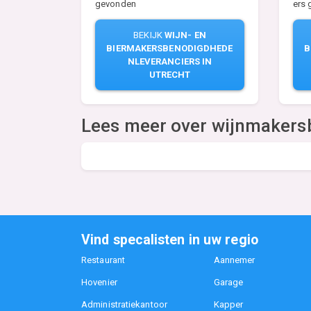
ers
gevonden
BEKIJK
WIJN- EN
B
BIERMAKERSBENODIGDHEDE
NLEVERANCIERS IN
UTRECHT
Lees meer over wijnmaker
Vind specalisten in uw regio
Restaurant
Aannemer
Hovenier
Garage
Administratiekantoor
Kapper