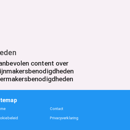
heden
anbevolen content over
ijnmakersbenodigdheden
iermakersbenodigdheden
itemap
ome
Contact
okiebeleid
Privacyverklaring