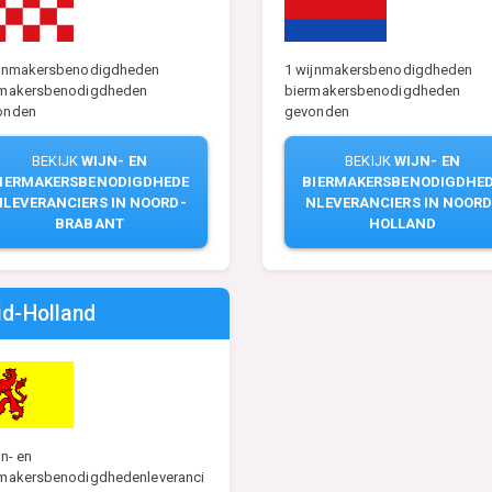
ijnmakersbenodigdheden
1 wijnmakersbenodigdheden
rmakersbenodigdheden
biermakersbenodigdheden
onden
gevonden
BEKIJK
WIJN- EN
BEKIJK
WIJN- EN
IERMAKERSBENODIGDHEDE
BIERMAKERSBENODIGDHE
NLEVERANCIERS IN NOORD-
NLEVERANCIERS IN NOORD
BRABANT
HOLLAND
id-Holland
jn- en
rmakersbenodigdhedenleveranci