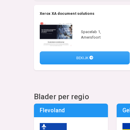
Xerox XA document solutions
Spacelab 1,
Amersfoort
BEKIJK
Blader per regio
Flevoland
Ge