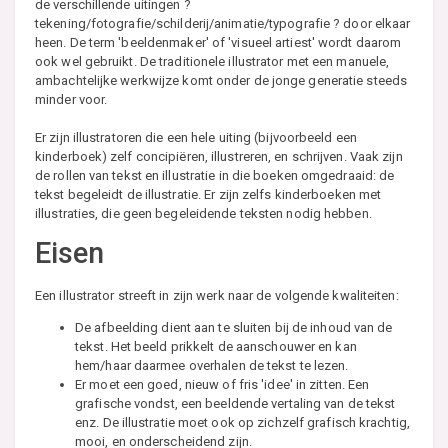
de verschillende uitingen ?
tekening/fotografie/schilderij/animatie/typografie ? door elkaar
heen. De term 'beeldenmaker' of 'visueel artiest' wordt daarom
ook wel gebruikt. De traditionele illustrator met een manuele,
ambachtelijke werkwijze komt onder de jonge generatie steeds
minder voor.
Er zijn illustratoren die een hele uiting (bijvoorbeeld een
kinderboek) zelf concipiëren, illustreren, en schrijven. Vaak zijn
de rollen van tekst en illustratie in die boeken omgedraaid: de
tekst begeleidt de illustratie. Er zijn zelfs kinderboeken met
illustraties, die geen begeleidende teksten nodig hebben.
Eisen
Een illustrator streeft in zijn werk naar de volgende kwaliteiten:
De afbeelding dient aan te sluiten bij de inhoud van de
tekst. Het beeld prikkelt de aanschouwer en kan
hem/haar daarmee overhalen de tekst te lezen.
Er moet een goed, nieuw of fris 'idee' in zitten. Een
grafische vondst, een beeldende vertaling van de tekst
enz. De illustratie moet ook op zichzelf grafisch krachtig,
mooi, en onderscheidend zijn.