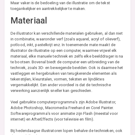
Maar vaker is de bedoeling van de illustratie om de tekst
toegankelijker en aantrekkelijker te maken.
Materiaal
De illustrator kan verschillende materialen gebruiken, al dan niet
in combinatie, waaronder verf (zoals aquarel, acryl of olieverf),
potlood, inkt, pastelkrijt enz. In toenemende mate maakt de
illustrator de illustratie op een computer, waarmee vrijwel elk
materiaal, elke manuele techniek en zelfs elke beelddrager is na
te bootsen. Bovenal biedt de computer een uitbreiding van de
techniek, zoals 3D- en bewegende beelden. Ook is daarmee het
vastleggen en hergebruiken van terugkerende elementen als
tekenstijlen, kleurstalen, vormen, teksten en lijndiktes
vergemakkelijkt. Een ander voordeel is dat de technische
verwerking aanzienlijk sneller kan geschieden.
Veel gebruikte computerprogramma's zijn Adobe Illustrator,
Adobe Photoshop, Macromedia Freehand en Corel Painter.
Softwareprogramma's voor animatie zijn Flash (meestal voor
internet) en AfterEffects (voor televisie en film).
Bij hedendaagse illustratoren lopen behalve de technieken, ook