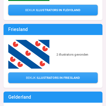
BEKIJK
ILLUSTRATORS IN FLEVOLAND
Friesland
2 illustrators gevonden
BEKIJK
ILLUSTRATORS IN FRIESLAND
Gelderland