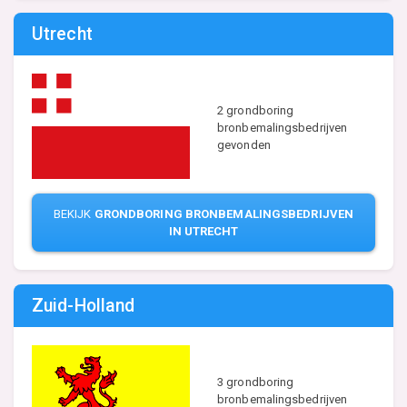
Utrecht
2 grondboring
bronbemalingsbedrijven
gevonden
BEKIJK
GRONDBORING BRONBEMALINGSBEDRIJVEN
IN UTRECHT
Zuid-Holland
3 grondboring
bronbemalingsbedrijven