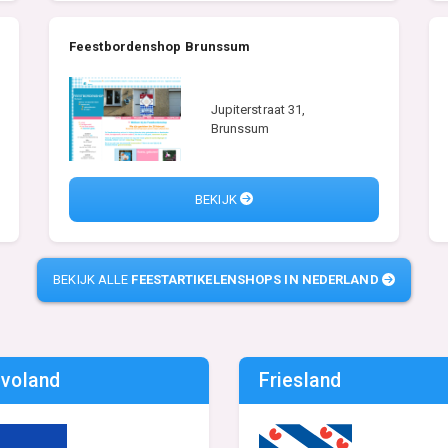
Feestbordenshop Brunssum
Jupiterstraat 31,
Brunssum
BEKIJK
BEKIJK ALLE
FEESTARTIKELENSHOPS IN NEDERLAND
evoland
Friesland