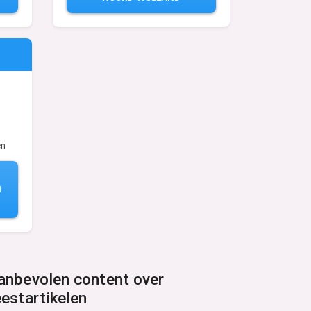
en
N
anbevolen content over
eestartikelen