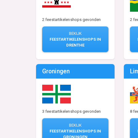
2 feestartikelenshops gevonden
2 fe
BEKIJK
FEESTARTIKELENSHOPS IN
DRENTHE
Groningen
Li
3 feestartikelenshops gevonden
8 fe
BEKIJK
FEESTARTIKELENSHOPS IN
GRONINGEN