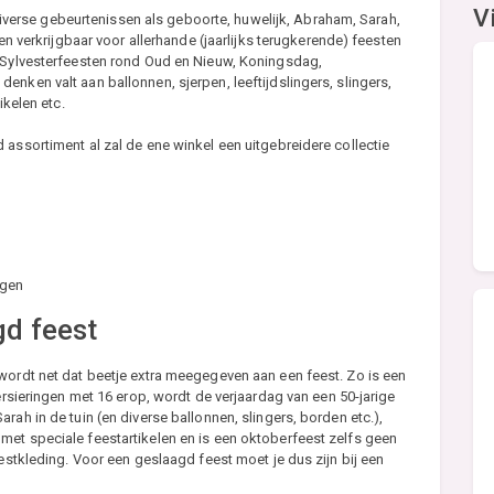
V
n diverse gebeurtenissen als geboorte, huwelijk, Abraham, Sarah,
len verkrijgbaar voor allerhande (jaarlijks terugkerende) feesten
, Sylvesterfeesten rond Oud en Nieuw, Koningsdag,
nken valt aan ballonnen, sjerpen, leeftijdslingers, slingers,
ikelen etc.
 assortiment al zal de ene winkel een uitgebreidere collectie
agen
d feest
wordt net dat beetje extra meegegeven aan een feest. Zo is een
versieringen met 16 erop, wordt de verjaardag van een 50-jarige
rah in de tuin (en diverse ballonnen, slingers, borden etc.),
met speciale feestartikelen en is een oktoberfeest zelfs geen
eestkleding. Voor een geslaagd feest moet je dus zijn bij een