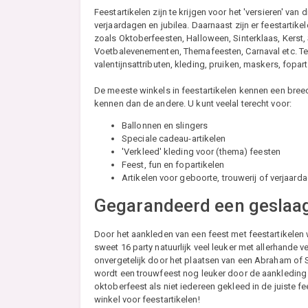
Feestartikelen zijn te krijgen voor het 'versieren' va
verjaardagen en jubilea. Daarnaast zijn er feestartike
zoals Oktoberfeesten, Halloween, Sinterklaas, Kerst
Voetbalevenementen, Themafeesten, Carnaval etc. Te de
valentijnsattributen, kleding, pruiken, maskers, fopart
De meeste winkels in feestartikelen kennen een breed
kennen dan de andere. U kunt veelal terecht voor:
Ballonnen en slingers
Speciale cadeau-artikelen
'Verkleed' kleding voor (thema) feesten
Feest, fun en fopartikelen
Artikelen voor geboorte, trouwerij of verjaard
Gegarandeerd een geslaag
Door het aankleden van een feest met feestartikelen 
sweet 16 party natuurlijk veel leuker met allerhande 
onvergetelijk door het plaatsen van een Abraham of Sa
wordt een trouwfeest nog leuker door de aankleding 
oktoberfeest als niet iedereen gekleed in de juiste f
winkel voor feestartikelen!