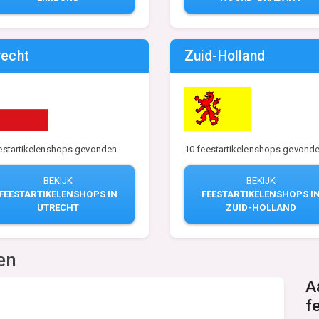
recht
Zuid-Holland
10 feestartikelenshops gevond
estartikelenshops gevonden
BEKIJK
BEKIJK
FEESTARTIKELENSHOPS I
FEESTARTIKELENSHOPS IN
ZUID-HOLLAND
UTRECHT
en
A
f