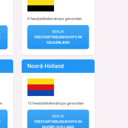
6 feestartikelenshops gevonden
n
BEKIJK
FEESTARTIKELENSHOPS IN
N
GELDERLAND
Noord-Holland
en
15 feestartikelenshops gevonden
BEKIJK
N
FEESTARTIKELENSHOPS IN
NOORD-HOLLAND