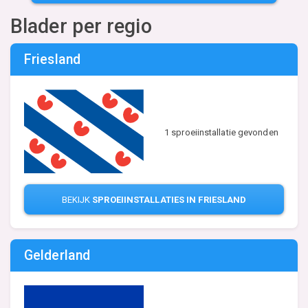
Blader per regio
Friesland
1 sproeiinstallatie gevonden
BEKIJK
SPROEIINSTALLATIES IN FRIESLAND
Gelderland