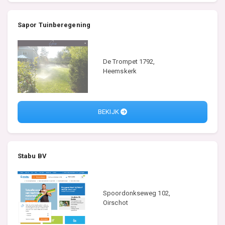
Sapor Tuinberegening
De Trompet 1792,
Heemskerk
BEKIJK
Stabu BV
Spoordonkseweg 102,
Oirschot