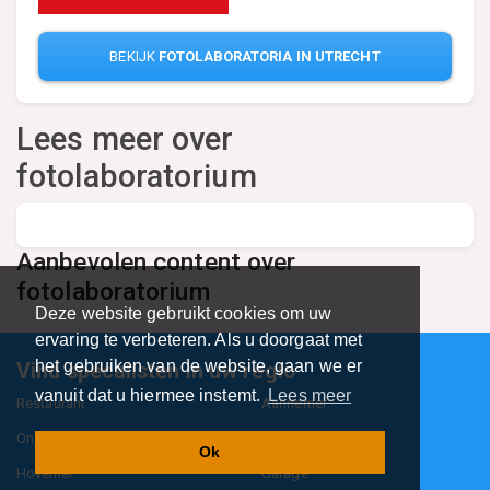
BEKIJK
FOTOLABORATORIA IN UTRECHT
Lees meer over
fotolaboratorium
Aanbevolen content over
fotolaboratorium
Deze website gebruikt cookies om uw
ervaring te verbeteren. Als u doorgaat met
het gebruiken van de website, gaan we er
Vind specalisten in uw regio
vanuit dat u hiermee instemt.
Lees meer
Restaurant
Aannemer
Onderwijs en Opleidingen
Makelaar
Ok
Hovenier
Garage