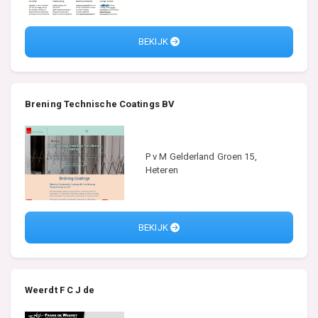
BEKIJK
Brening Technische Coatings BV
P v M Gelderland Groen 15,
Heteren
BEKIJK
Weerdt F C J de