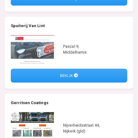
Spuiterij Van Lint
Pascal 9,
Middelharnis
BEKIJK
Gerritsen Coatings
Nijverheidsstraat 44,
Nijkerk (gld)