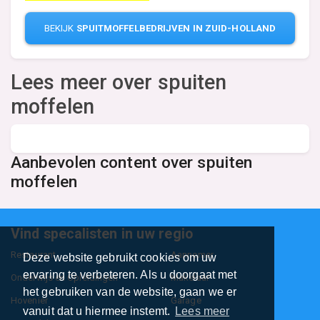
BEKIJK
SPUITMOFFELBEDRIJVEN IN ZUID-HOLLAND
Lees meer over spuiten
moffelen
Aanbevolen content over spuiten
moffelen
Vind specalisten in uw regio
Restaurant
Aannemer
Deze website gebruikt cookies om uw
ervaring te verbeteren. Als u doorgaat met
Onderwijs en Opleidingen
Makelaar
het gebruiken van de website, gaan we er
Hovenier
Garage
vanuit dat u hiermee instemt.
Lees meer