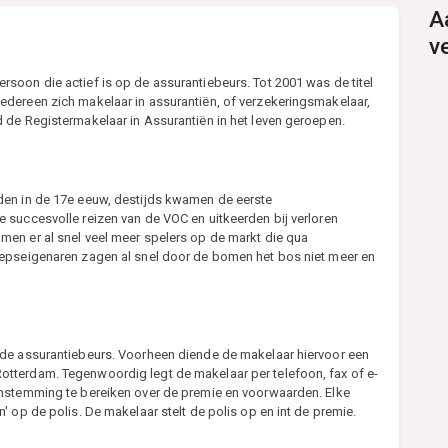
A
v
soon die actief is op de assurantiebeurs. Tot 2001 was de titel
dereen zich makelaar in assurantiën, of verzekeringsmakelaar,
 de Registermakelaar in Assurantiën in het leven geroepen.
den in de 17e eeuw, destijds kwamen de eerste
 succesvolle reizen van de VOC en uitkeerden bij verloren
en er al snel veel meer spelers op de markt die qua
eepseigenaren zagen al snel door de bomen het bos niet meer en
 de assurantiebeurs. Voorheen diende de makelaar hiervoor een
tterdam. Tegenwoordig legt de makelaar per telefoon, fax of e-
enstemming te bereiken over de premie en voorwaarden. Elke
 op de polis. De makelaar stelt de polis op en int de premie.