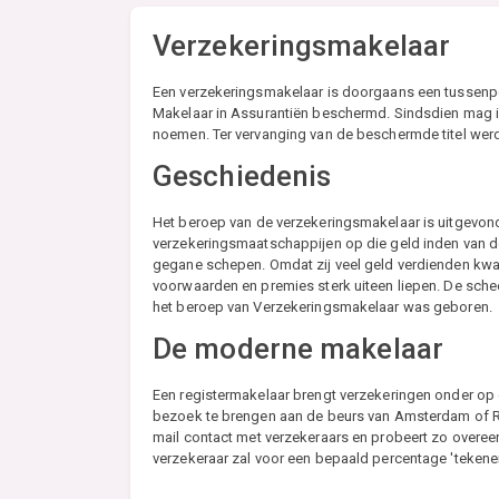
Verzekeringsmakelaar
Een verzekeringsmakelaar is doorgaans een tussenper
Makelaar in Assurantiën beschermd. Sindsdien mag ie
noemen. Ter vervanging van de beschermde titel werd
Geschiedenis
Het beroep van de verzekeringsmakelaar is uitgevon
verzekeringsmaatschappijen op die geld inden van de
gegane schepen. Omdat zij veel geld verdienden kwam
voorwaarden en premies sterk uiteen liepen. De sch
het beroep van Verzekeringsmakelaar was geboren.
De moderne makelaar
Een registermakelaar brengt verzekeringen onder op
bezoek te brengen aan de beurs van Amsterdam of Ro
mail contact met verzekeraars en probeert zo overe
verzekeraar zal voor een bepaald percentage 'tekenen'