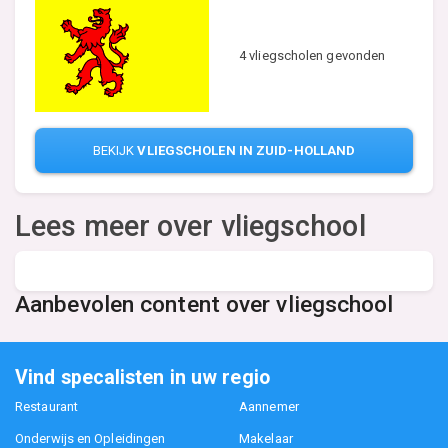
4 vliegscholen gevonden
BEKIJK
VLIEGSCHOLEN IN ZUID-HOLLAND
Lees meer over vliegschool
Aanbevolen content over vliegschool
Vind specalisten in uw regio
Restaurant
Aannemer
Onderwijs en Opleidingen
Makelaar