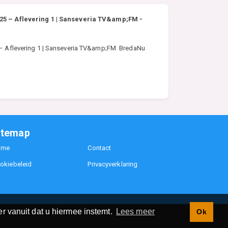
025 – Aflevering 1 | Sanseveria TV&amp;FM -
5 – Aflevering 1 | Sanseveria TV&amp;FM BredaNu
itemap
ome
Contact
okiebeleid
Privacyverklaring
r vanuit dat u hiermee instemt.
Lees meer
Ok