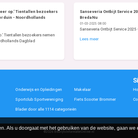
 meer op.’ Tientallen bezoekers
Sanseveria Ontbijt Service 2
rduin - Noordhollands
BredaNu
01-03-2025 08:00
Sanseveria Ontbijt Service 202
 op.’ Tientallen bezoekers nemen
Lees meer
rdhollands Dagblad
S
Onderwijs en Opleidingen
Makelaar
H
Sportclub Sportvereniging
Fiets Scooter Brommer
Co
Blader door alle 1114 categorieën
n. Als u doorgaat met het gebruiken van de website, gaan we e
©2026
BedrijfsInformatieOnline.nl