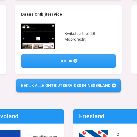
Daans Ontbijtservice
Kwikstaarthof 28,
Moordrecht
BEKIJK
BEKIJK ALLE
ONTBIJTSERVICES IN NEDERLAND
evoland
Friesland
2
1 ontbijtservice