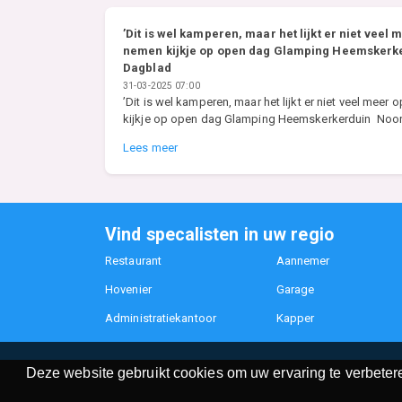
’Dit is wel kamperen, maar het lijkt er niet veel
nemen kijkje op open dag Glamping Heemskerke
Dagblad
31-03-2025 07:00
’Dit is wel kamperen, maar het lijkt er niet veel meer
kijkje op open dag Glamping Heemskerkerduin Noo
Lees meer
Vind specalisten in uw regio
Restaurant
Aannemer
Hovenier
Garage
Administratiekantoor
Kapper
Deze website gebruikt cookies om uw ervaring te verbetere