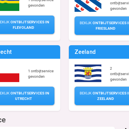
ontbijtserv
gevonden
gevonden
EKIJK
ONTBIJTSERVICES IN
BEKIJK
ONTBIJTSERVICES 
FLEVOLAND
FRIESLAND
recht
Zeeland
2
1 ontbijtservice
ontbijtserv
gevonden
gevonden
EKIJK
ONTBIJTSERVICES IN
BEKIJK
ONTBIJTSERVICES 
UTRECHT
ZEELAND
ce