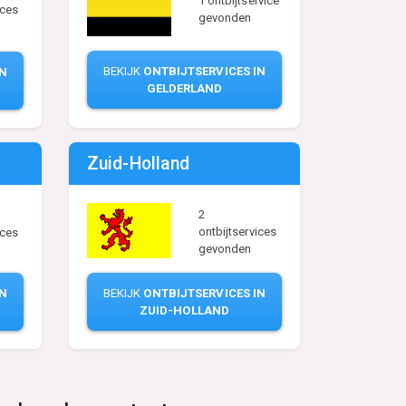
1 ontbijtservice
ices
gevonden
BEKIJK
ONTBIJTSERVICES IN
IN
GELDERLAND
Zuid-Holland
2
ontbijtservices
ices
gevonden
BEKIJK
ONTBIJTSERVICES IN
IN
ZUID-HOLLAND