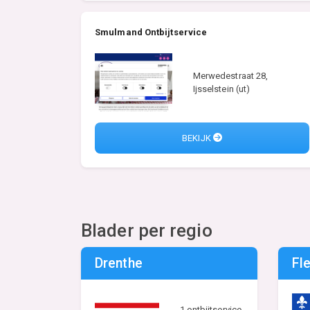
Smulmand Ontbijtservice
Merwedestraat 28,
Ijsselstein (ut)
BEKIJK
Blader per regio
Drenthe
Fl
1 ontbijtservice