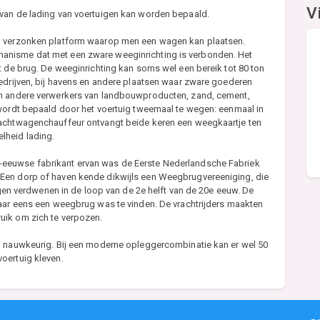
V
 van de lading van voertuigen kan worden bepaald.
nd verzonken platform waarop men een wagen kan plaatsen.
anisme dat met een zware weeginrichting is verbonden. Het
t de brug. De weeginrichting kan soms wel een bereik tot 80 ton
bedrijven, bij havens en andere plaatsen waar zware goederen
en andere verwerkers van landbouwproducten, zand, cement,
 wordt bepaald door het voertuig tweemaal te wegen: eenmaal in
rachtwagenchauffeur ontvangt beide keren een weegkaartje ten
lheid lading.
eeuwse fabrikant ervan was de Eerste Nederlandsche Fabriek
Een dorp of haven kende dikwijls een Weegbrugvereeniging, die
 verdwenen in de loop van de 2e helft van de 20e eeuw. De
daar eens een weegbrug was te vinden. De vrachtrijders maakten
uik om zich te verpozen.
m nauwkeurig. Bij een moderne opleggercombinatie kan er wel 50
oertuig kleven.