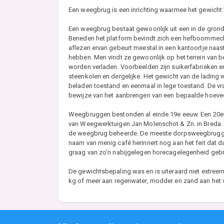
Een weegbrug is een inrichting waarmee het gewicht
Een weegbrug bestaat gewoonlijk uit een in de gro
Beneden het platform bevindt zich een hefboommech
aflezen ervan gebeurt meestal in een kantoortje naas
hebben. Men vindt ze gewoonlijk op het terrein van 
worden verladen. Voorbeelden zijn suikerfabrieken 
steenkolen en dergelijke. Het gewicht van de lading
beladen toestand en eenmaal in lege toestand. De v
bewijze van het aanbrengen van een bepaalde hoevee
Weegbruggen bestonden al einde 19e eeuw. Een 20e-
van Weegwerktuigen Jan Molenschot & Zn. in Breda. 
de weegbrug beheerde. De meeste dorpsweegbruggen
naam van menig café herinnert nog aan het feit dat 
graag van zo'n nabijgelegen horecagelegenheid gebr
De gewichtsbepaling was en is uiteraard niet extree
kg of meer aan regenwater, modder en zand aan het v