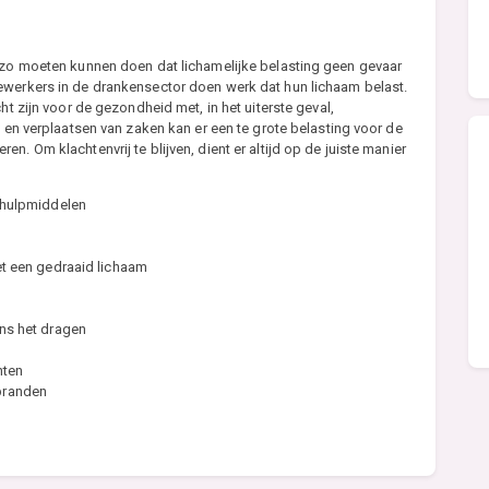
k zo moeten kunnen doen dat lichamelijke belasting geen gevaar
ewerkers in de drankensector doen werk dat hun lichaam belast.
ht zijn voor de gezondheid met, in het uiterste geval,
n en verplaatsen van zaken kan er een te grote belasting voor de
. Om klachtenvrij te blijven, dient er altijd op de juiste manier
k hulpmiddelen
et een gedraaid lichaam
ens het dragen
hten
pranden