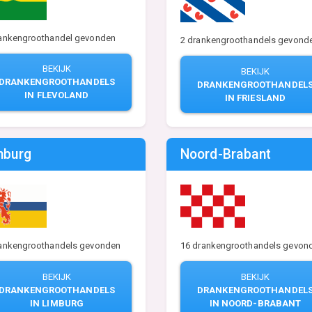
rankengroothandel gevonden
2 drankengroothandels gevond
BEKIJK
BEKIJK
DRANKENGROOTHANDELS
DRANKENGROOTHANDEL
IN FLEVOLAND
IN FRIESLAND
mburg
Noord-Brabant
rankengroothandels gevonden
16 drankengroothandels gevon
BEKIJK
BEKIJK
DRANKENGROOTHANDELS
DRANKENGROOTHANDEL
IN LIMBURG
IN NOORD-BRABANT