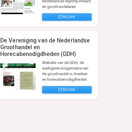
Nederlandse wijnimporteurs
en groothandelaren.
BEZOEK
De Vereniging van de Nederlandse
Groothandel en
Horecabenodigdheden (GDH)
Website van de GDH; de
werkgeversorganisatie van
de groothandel in dranken
en horecabenodigdheden.
BEZOEK