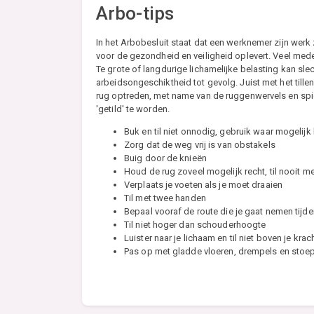
Arbo-tips
In het Arbobesluit staat dat een werknemer zijn wer
voor de gezondheid en veiligheid oplevert. Veel med
Te grote of langdurige lichamelijke belasting kan slec
arbeidsongeschiktheid tot gevolg. Juist met het tille
rug optreden, met name van de ruggenwervels en spieren
'getild' te worden.
Buk en til niet onnodig, gebruik waar mogelij
Zorg dat de weg vrij is van obstakels
Buig door de knieën
Houd de rug zoveel mogelijk recht, til nooit m
Verplaats je voeten als je moet draaien
Til met twee handen
Bepaal vooraf de route die je gaat nemen tijd
Til niet hoger dan schouderhoogte
Luister naar je lichaam en til niet boven je krac
Pas op met gladde vloeren, drempels en stoe