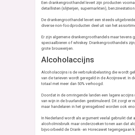
Een drankengroothandel levert zijn producten voorna
detaillisten (slijterijen, supermarkten), benzinestation
De drankengroothandel levert een steeds uitgebrei
diverse non-foodproducten deel uit van het assortim
Er zijn algemene drankengroothandels maar tevens ge
speciaalbieren of whiskey. Drankengroothandels zijn
grote brouwerijen.
Alcoholaccijns
Alcoholaccijns is de verbruiksbelasting die wordt g
van de tarieven wordt geregeld in de Accijnswet. In d
totaal met meer dan 50% verhoogd.
Doordat in de omringende landen een lagere accijns 
van wijn in de buurlanden gestimuleerd. Dit zorgt er 
maar handelaren in het grensgebied worden ook en
In Nederland wordt als argument veelal gebruikt dat 
alcoholmisbruik maar onderzoeken tonen aan dat alc
bijvoorbeeld de Drank- en Horecawet tegengegaan 