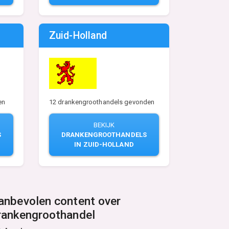
Zuid-Holland
12 drankengroothandels gevonden
en
BEKIJK
DRANKENGROOTHANDELS
S
IN ZUID-HOLLAND
anbevolen content over
rankengroothandel