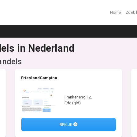
Home
Zoek 
els in Nederland
andels
FrieslandCampina
Frankeneng 12,
Ede (gld)
BEKIJK