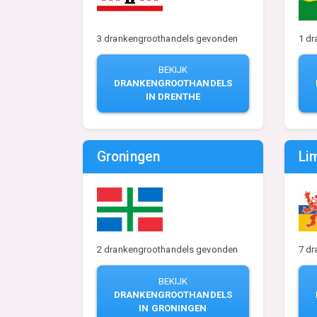
3 drankengroothandels gevonden
1 d
BEKIJK
DRANKENGROOTHANDELS
IN DRENTHE
Groningen
Li
2 drankengroothandels gevonden
7 d
BEKIJK
DRANKENGROOTHANDELS
IN GRONINGEN