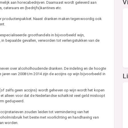
V
melijk aan horecabedrijven. Daarnaast wordt geleverd aan
s, cateraars en (bedrijfs)kantines etc.
der productenpakket. Naast dranken maken tegenwoordig ook
ent.
specialiseerde groothandels in bijvoorbeeld wijn,
, in bepaalde gevallen, verworden tot verlengstukken van de
eheven over alcoholhoudende dranken. De indeling en de hoogte
e jaren van 2008 t/m 2014 zijn de accijns op wijn bijvoorbeeld in
L
(of zelfs geen accijns) wordt geheven op wijn wordt het kopen
niet alleen voor dat de Nederlandse schatkist veel geld misloopt
orm gedupeerd.
accijnstarieven zouden leiden tot vermindering van het
oholmisbruik het beste met voorlichting en handhaving van
kan worden.