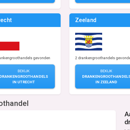
recht
Zeeland
rankengroothandels gevonden
2 drankengroothandels gevond
BEKIJK
BEKIJK
DRANKENGROOTHANDELS
DRANKENGROOTHANDEL
IN UTRECHT
IN ZEELAND
othandel
A
d