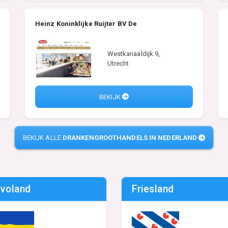
Heinz Koninklijke Ruijter BV De
Westkanaaldijk 9,
Utrecht
BEKIJK
BEKIJK ALLE
DRANKENGROOTHANDELS IN NEDERLAND
evoland
Friesland