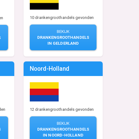
10 drankengroothandels gevonden
en
BEKIJK
DRANKENGROOTHANDELS
S
IN GELDERLAND
Noord-Holland
den
12 drankengroothandels gevonden
BEKIJK
S
DRANKENGROOTHANDELS
IN NOORD-HOLLAND