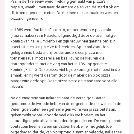
Pas in de 17e eeuw werd melding gemaakt van pizza's in
Napels, waarbij men naar de armere delen van de stad trok om
dit boerengerecht te eten. De mensen die ze maakten werden
pizzaioli genoemd.
In 1889 werd Raffaele Esposito, de beroemdste pizzaiolo
(=pizzamaker) van Napels, uitgenodigd door de toenmalige
koning van Italië Umberto I en zijn vrouw Margaretha om zijn
specialiteiten ten paleize te bereiden. Speciaal voor deze
gelegenheid bedacht hij onder andere een pizza met
tomatensaus, mozzarella en basilicum: de kleuren die
corresponderen met de vlag van het in 1861 opgerichte
koninkrijk Italië. Deze pizza viel bij de koningin het meest in de
smaak, en hij werd daarom door de maker dan ook pizza
Margherita gedoopt. Deze pizza zette de standaard voor alle
pizza's.
Na de emigratie van Italianen naar de Verenigde Staten
gedurende de tweede helft van de negentiende eeuw is er in de
Verenigde Staten een geheel eigen vorm van pizza ontstaan,
gekenmerkt vooral door de veel dikkere bodem en het
uitbundiger gebruik van meerdere ingrediënten. De voortgaande
contacten heen en weer sindsdien hebben er mogelijk toe
bijgedragen dat de, van oorsprong summier belegde, Italiaanse