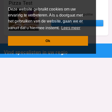
Pizza Test
Deze website gebruikt cookies om uw
Pizza Test - De Smaakpolitie
ervaring te verbeteren. Als u doorgaat met
het gebruiken van de website, gaan we er
BEKIJK
vanuit dat u hiermee instemt.
Lees meer
Ok
Vind specalisten in uw regio
Restaurant
Aannemer
Onderwijs en Opleidingen
Makelaar
Hovenier
Garage
Sportclub Sportvereniging
Fiets Scooter Brommer
Administratiekantoor
Kapper
Blader door alle 1114 categorieën
Sitemap