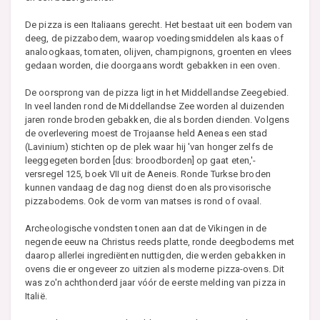
De pizza is een Italiaans gerecht. Het bestaat uit een bodem van
deeg, de pizzabodem, waarop voedingsmiddelen als kaas of
analoogkaas, tomaten, olijven, champignons, groenten en vlees
gedaan worden, die doorgaans wordt gebakken in een oven.
De oorsprong van de pizza ligt in het Middellandse Zeegebied.
In veel landen rond de Middellandse Zee worden al duizenden
jaren ronde broden gebakken, die als borden dienden. Volgens
de overlevering moest de Trojaanse held Aeneas een stad
(Lavinium) stichten op de plek waar hij 'van honger zelfs de
leeggegeten borden [dus: broodborden] op gaat eten,'-
versregel 125, boek VII uit de Aeneis. Ronde Turkse broden
kunnen vandaag de dag nog dienst doen als provisorische
pizzabodems. Ook de vorm van matses is rond of ovaal.
Archeologische vondsten tonen aan dat de Vikingen in de
negende eeuw na Christus reeds platte, ronde deegbodems met
daarop allerlei ingrediënten nuttigden, die werden gebakken in
ovens die er ongeveer zo uitzien als moderne pizza-ovens. Dit
was zo'n achthonderd jaar vóór de eerste melding van pizza in
Italië.