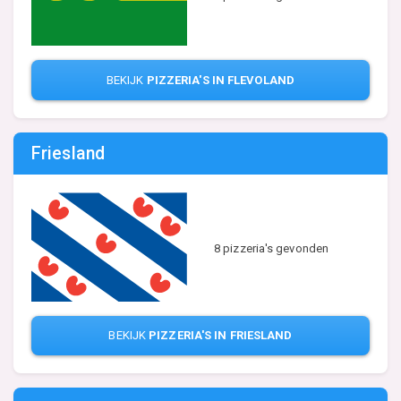
BEKIJK
PIZZERIA'S IN FLEVOLAND
Friesland
8 pizzeria's gevonden
BEKIJK
PIZZERIA'S IN FRIESLAND