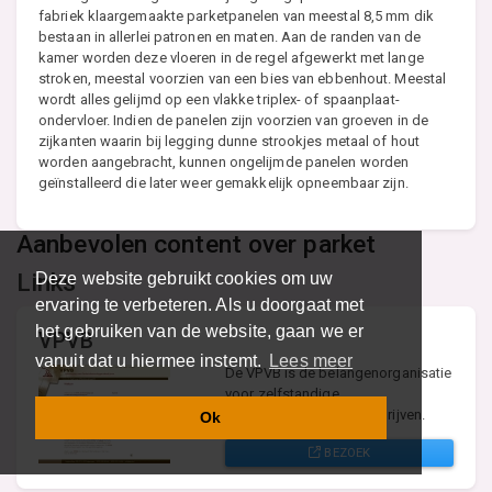
fabriek klaargemaakte parketpanelen van meestal 8,5 mm dik
bestaan in allerlei patronen en maten. Aan de randen van de
kamer worden deze vloeren in de regel afgewerkt met lange
stroken, meestal voorzien van een bies van ebbenhout. Meestal
wordt alles gelijmd op een vlakke triplex- of spaanplaat-
ondervloer. Indien de panelen zijn voorzien van groeven in de
zijkanten waarin bij legging dunne strookjes metaal of hout
worden aangebracht, kunnen ongelijmde panelen worden
geïnstalleerd die later weer gemakkelijk opneembaar zijn.
Aanbevolen content over parket
Links
Deze website gebruikt cookies om uw
ervaring te verbeteren. Als u doorgaat met
het gebruiken van de website, gaan we er
VPVB
vanuit dat u hiermee instemt.
Lees meer
De VPVB is de belangenorganisatie
voor zelfstandige
parketvloerenleggersbedrijven.
Ok
BEZOEK