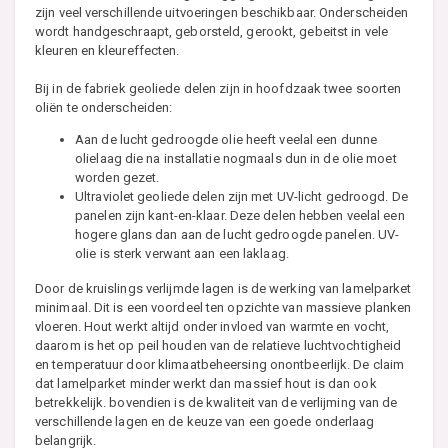
zijn veel verschillende uitvoeringen beschikbaar. Onderscheiden
wordt handgeschraapt, geborsteld, gerookt, gebeitst in vele
kleuren en kleureffecten.
Bij in de fabriek geoliede delen zijn in hoofdzaak twee soorten
oliën te onderscheiden:
Aan de lucht gedroogde olie heeft veelal een dunne
olielaag die na installatie nogmaals dun in de olie moet
worden gezet.
Ultraviolet geoliede delen zijn met UV-licht gedroogd. De
panelen zijn kant-en-klaar. Deze delen hebben veelal een
hogere glans dan aan de lucht gedroogde panelen. UV-
olie is sterk verwant aan een laklaag.
Door de kruislings verlijmde lagen is de werking van lamelparket
minimaal. Dit is een voordeel ten opzichte van massieve planken
vloeren. Hout werkt altijd onder invloed van warmte en vocht,
daarom is het op peil houden van de relatieve luchtvochtigheid
en temperatuur door klimaatbeheersing onontbeerlijk. De claim
dat lamelparket minder werkt dan massief hout is dan ook
betrekkelijk. bovendien is de kwaliteit van de verlijming van de
verschillende lagen en de keuze van een goede onderlaag
belangrijk.