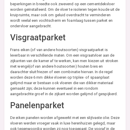
beperkingen in breedte ook zwevend op een cementdekvloer
worden geïnstalleerd. Om de vloer te isoleren tegen koude uit de
kruipruimte, maar ook om geluid overdracht te verminderen
wordt veelal een vochtscherm en foamlaag tussen parket en
ondervloer aangebracht.
Visgraatparket
Frans eiken (of van andere houtsoorten) visgraatparket is
leverbaar in verschillende maten. Om een visgraatvloer aan de
zijkanten van de kamer af te werken, kan men kiezen uit stroken
met wengé(of van andere houtsoorten) houten bies en
daarachter sluitfriezen of een combinatie hiervan. In de regel
worden deze 6 mm dikke vloeren op triplex- of spaanplaat
gelijmd maar er bestaan ook vloeren die van dikker materiaal
gemaakt zijn; deze kunnen eventueel in een rondom
aangebrachte groef in de zijkant worden gelijmd of gespijkerd.
Panelenparket
De eiken panelen worden afgewerkt met een slijtvaste olie. Deze
vloeren werden vroeger vaak in luxe herenhuizen gelegd, maar
ook tegenwoordig worden zij nog toegepast. De vooraf in de