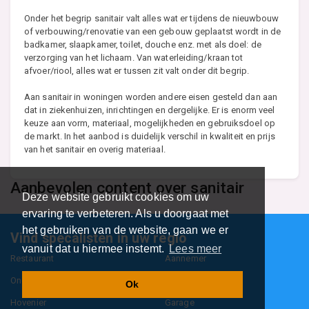
Onder het begrip sanitair valt alles wat er tijdens de nieuwbouw
of verbouwing/renovatie van een gebouw geplaatst wordt in de
badkamer, slaapkamer, toilet, douche enz. met als doel: de
verzorging van het lichaam. Van waterleiding/kraan tot
afvoer/riool, alles wat er tussen zit valt onder dit begrip.
Aan sanitair in woningen worden andere eisen gesteld dan aan
dat in ziekenhuizen, inrichtingen en dergelijke. Er is enorm veel
keuze aan vorm, materiaal, mogelijkheden en gebruiksdoel op
de markt. In het aanbod is duidelijk verschil in kwaliteit en prijs
van het sanitair en overig materiaal.
Aanbevolen content over sanitair
Deze website gebruikt cookies om uw
ervaring te verbeteren. Als u doorgaat met
het gebruiken van de website, gaan we er
Vind specalisten in uw regio
vanuit dat u hiermee instemt.
Lees meer
Restaurant
Aannemer
Onderwijs en Opleidingen
Makelaar
Ok
Hovenier
Garage