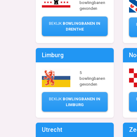
bowlingbanen
gevonden
BEKIJK
BOWLINGBANEN IN
DRENTHE
Limburg
No
5
bowlingbanen
gevonden
BEKIJK
BOWLINGBANEN IN
LIMBURG
Utrecht
Ze