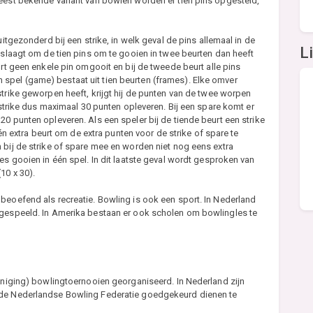
meest bekende variant van bowlen worden er tien pins opgesteld,
uitgezonderd bij een strike, in welk geval de pins allemaal in de
L
 slaagt om de tien pins om te gooien in twee beurten dan heeft
urt geen enkele pin omgooit en bij de tweede beurt alle pins
 Een spel (game) bestaat uit tien beurten (frames). Elke omver
strike geworpen heeft, krijgt hij de punten van de twee worpen
n strike dus maximaal 30 punten opleveren. Bij een spare komt er
0 punten opleveren. Als een speler bij de tiende beurt een strike
één extra beurt om de extra punten voor de strike of spare te
 bij de strike of spare mee en worden niet nog eens extra
es gooien in één spel. In dit laatste geval wordt gesproken van
10 x 30).
beoefend als recreatie. Bowling is ook een sport. In Nederland
 gespeeld. In Amerika bestaan er ook scholen om bowlingles te
reniging) bowlingtoernooien georganiseerd. In Nederland zijn
 de Nederlandse Bowling Federatie goedgekeurd dienen te