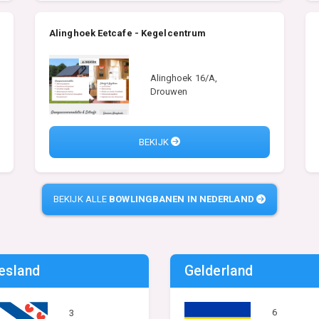
Alinghoek Eetcafe - Kegelcentrum
Alinghoek 16/A,
Drouwen
BEKIJK
BEKIJK ALLE
BOWLINGBANEN IN NEDERLAND
iesland
Gelderland
6
3