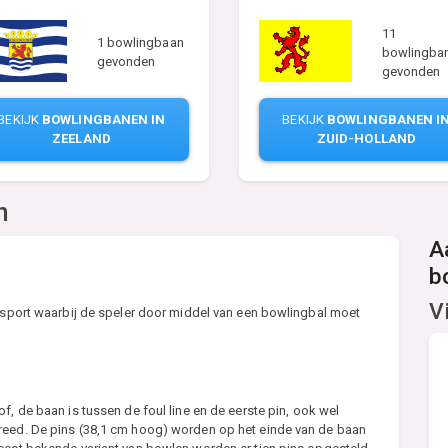
11
1 bowlingbaan
bowlingba
gevonden
gevonden
BEKIJK
BOWLINGBANEN I
BEKIJK
BOWLINGBANEN IN
ZUID-HOLLAND
ZEELAND
n
A
b
V
n sport waarbij de speler door middel van een bowlingbal moet
f, de baan is tussen de foul line en de eerste pin, ook wel
breed. De pins (38,1 cm hoog) worden op het einde van de baan