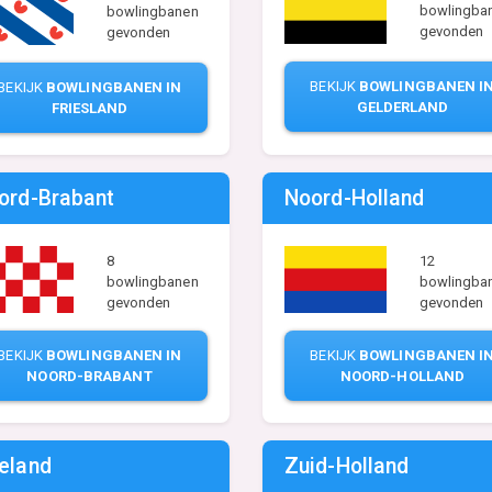
bowlingba
bowlingbanen
gevonden
gevonden
BEKIJK
BOWLINGBANEN I
BEKIJK
BOWLINGBANEN IN
GELDERLAND
FRIESLAND
ord-Brabant
Noord-Holland
8
12
bowlingbanen
bowlingba
gevonden
gevonden
BEKIJK
BOWLINGBANEN IN
BEKIJK
BOWLINGBANEN I
NOORD-BRABANT
NOORD-HOLLAND
eland
Zuid-Holland