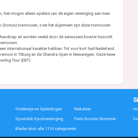
, hier mogen alleen spelers van de eigen vereniging aan mee
 (bonus) toernooien, over het algemeen zijn deze toernooien
r handicap en worden veelal door de serieuzere bowler bezocht.
toernooien.
een internationaal karakter hebben. Tot voor kort had Nederland
oernooi in Tilburg en de Chandra Open in Nieuwegein. Deze twee
wling Tour (EBT).
S
Onderwijs en Opleidingen
Makelaar
H
Sportclub Sportvereniging
Fiets Scooter Brommer
Co
Blader door alle 1114 categorieën