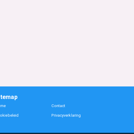
itemap
ome
Contact
okiebeleid
Privacyverklaring