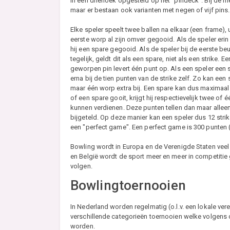
in een driehoek opgesteld op het "pindeck". Bij de 
maar er bestaan ook varianten met negen of vijf pins.
Elke speler speelt twee ballen na elkaar (een frame), 
eerste worp al zijn omver gegooid. Als de speler erin
hij een spare gegooid. Als de speler bij de eerste be
tegelijk, geldt dit als een spare, niet als een strike.
geworpen pin levert één punt op. Als een speler een 
erna bij de tien punten van de strike zelf. Zo kan ee
maar één worp extra bij. Een spare kan dus maximaal 2
of een spare gooit, krijgt hij respectievelijk twee of 
kunnen verdienen. Deze punten tellen dan maar alleen
bijgeteld. Op deze manier kan een speler dus 12 strik
een "perfect game". Een perfect game is 300 punten (
Bowling wordt in Europa en de Verenigde Staten veel 
en België wordt de sport meer en meer in competitie
volgen.
Bowlingtoernooien
In Nederland worden regelmatig (o.l.v. een lokale ve
verschillende categorieën toernooien welke volgens
worden.