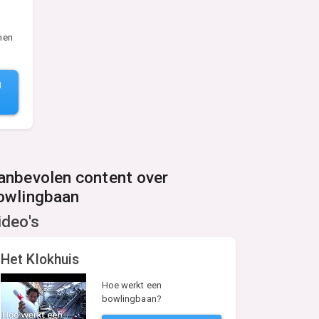
nen
N
anbevolen content over
owlingbaan
ideo's
Het Klokhuis
Hoe werkt een
bowlingbaan?