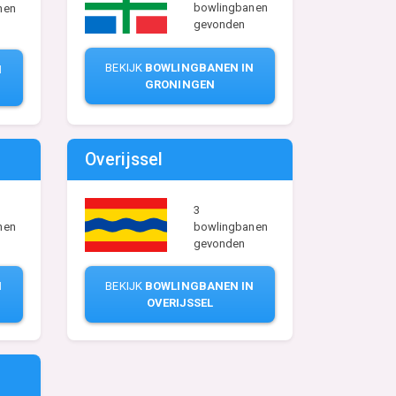
bowlingbanen
nen
gevonden
BEKIJK
BOWLINGBANEN IN
N
GRONINGEN
Overijssel
3
nen
bowlingbanen
gevonden
N
BEKIJK
BOWLINGBANEN IN
OVERIJSSEL