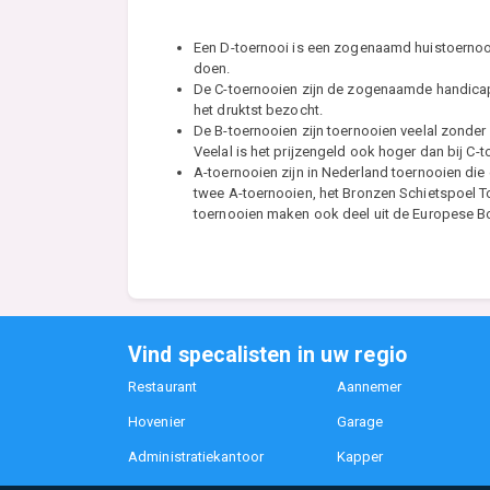
Een D-toernooi is een zogenaamd huistoernooi
doen.
De C-toernooien zijn de zogenaamde handicap
het druktst bezocht.
De B-toernooien zijn toernooien veelal zonde
Veelal is het prijzengeld ook hoger dan bij C-
A-toernooien zijn in Nederland toernooien die 
twee A-toernooien, het Bronzen Schietspoel T
toernooien maken ook deel uit de Europese Bo
Vind specalisten in uw regio
Restaurant
Aannemer
Hovenier
Garage
Administratiekantoor
Kapper