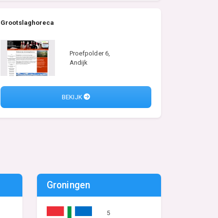
Grootslaghoreca
Proefpolder 6,
Andijk
BEKIJK
Groningen
5