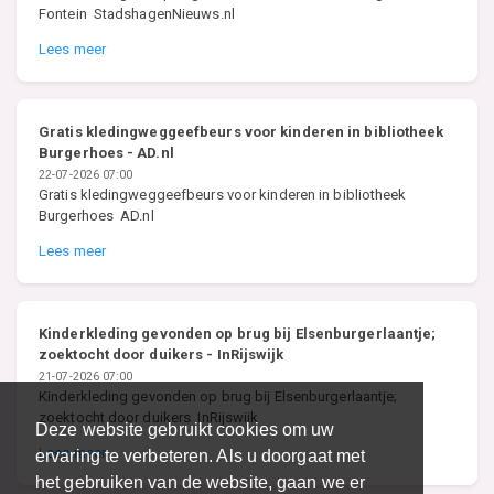
Fontein StadshagenNieuws.nl
Lees meer
Gratis kledingweggeefbeurs voor kinderen in bibliotheek
Burgerhoes - AD.nl
22-07-2026 07:00
Gratis kledingweggeefbeurs voor kinderen in bibliotheek
Burgerhoes AD.nl
Lees meer
Kinderkleding gevonden op brug bij Elsenburgerlaantje;
zoektocht door duikers - InRijswijk
21-07-2026 07:00
Kinderkleding gevonden op brug bij Elsenburgerlaantje;
zoektocht door duikers InRijswijk
Deze website gebruikt cookies om uw
Lees meer
ervaring te verbeteren. Als u doorgaat met
het gebruiken van de website, gaan we er