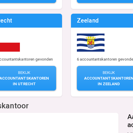
recht
Zeeland
accountantskantoren gevonden
6 accountantskantoren gevond
BEKIJK
BEKIJK
ACCOUNTANTSKANTOREN
ACCOUNTANTSKANTORE
IN UTRECHT
IN ZEELAND
skantoor
A
a