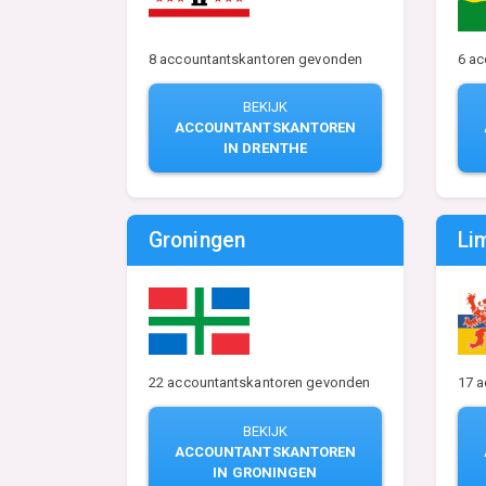
8 accountantskantoren gevonden
6 a
BEKIJK
ACCOUNTANTSKANTOREN
IN DRENTHE
Groningen
Li
22 accountantskantoren gevonden
17 
BEKIJK
ACCOUNTANTSKANTOREN
IN GRONINGEN