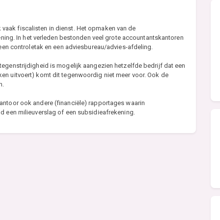
aak fiscalisten in dienst. Het opmaken van de
kening. In het verleden bestonden veel grote accountantskantoren
, een controletak en een adviesbureau/advies-afdeling.
egenstrijdigheid is mogelijk aangezien hetzelfde bedrijf dat een
en uitvoert) komt dit tegenwoordig niet meer voor. Ook de
n.
antoor ook andere (financiële) rapportages waarin
d een milieuverslag of een subsidieafrekening.