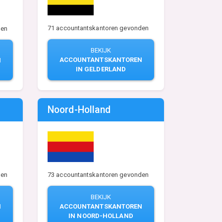
71 accountantskantoren gevonden
den
BEKIJK
ACCOUNTANTSKANTOREN
N
IN GELDERLAND
Noord-Holland
den
73 accountantskantoren gevonden
BEKIJK
N
ACCOUNTANTSKANTOREN
IN NOORD-HOLLAND