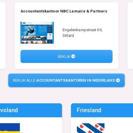
Accountantskantoor NBC Lemaire & Partners
Engelenkampstraat 69,
Sittard
BEKIJK
BEKIJK ALLE
ACCOUNTANTSKANTOREN IN NEDERLAND
evoland
Friesland