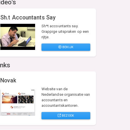
ideo's
Sh.t Accountants Say
Sh*t accountants say.
Grappige uitspraken op een
rijtje.
BEKIJK
inks
Novak
Website van de
Nederlandse organisatie van
accountants en
accountantskantoren.
BEZOEK