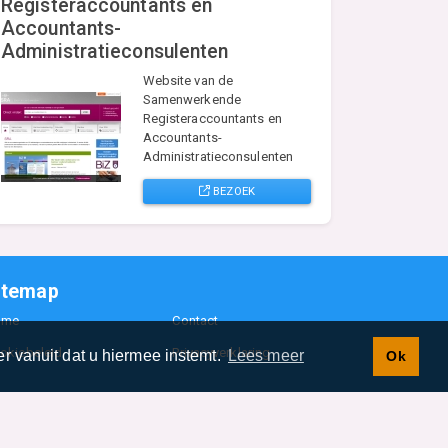
Registeraccountants en
Accountants-
Administratieconsulenten
Website van de
Samenwerkende
Registeraccountants en
Accountants-
Administratieconsulenten
BEZOEK
itemap
ome
Contact
okiebeleid
Privacyverklaring
r vanuit dat u hiermee instemt.
Lees meer
Ok