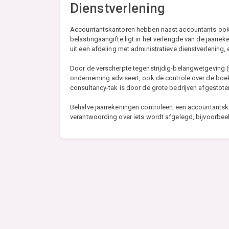
Dienstverlening
Accountantskantoren hebben naast accountants ook v
belastingaangifte ligt in het verlengde van de jaarre
uit een afdeling met administratieve dienstverlening
Door de verscherpte tegenstrijdig-belangwetgeving (t
onderneming adviseert, ook de controle over de boek
consultancy-tak is door de grote bedrijven afgestote
Behalve jaarrekeningen controleert een accountantsk
verantwoording over iets wordt afgelegd, bijvoorbeel