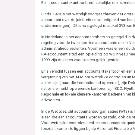
Een accountantskantoor biedt zakelijke dienstverlen
Sinds 1928 is het wettelijk voorgeschreven dat grot
accountant over de juistheid en volledigheid van hun 
ondernemingen). Dit is vastgelegd in artikel 393 van 
In Nederland is het accountantsberoep geregeld in d
regeling voor de twee soorten accountants die in Ne
administratieconsulenten. Voorheen was er een duidel
RA-accountant altijd een opleiding op WO niveau hee
1999 zijn de eisen voor beiden gelijk gesteld.
Er is verschil tussen een accountantskantoor en een
vergunning van het AFM om wettelijke controles uit 
actief zijn (maar die internationaal opereren), zijn 
nationale markt opererende kantoren zijn BDO, Flynt
Regionale en lokale kleinere kantoren bedienen het 
advocaten.
In de Wet toezicht accountantsorganisaties (Wta) is 
eisen die aan accountants worden gesteld, ook de or
Voor wettelijke controles hebben accountantsorganisa
toezicht komen te liggen bij de Autoriteit Financiële