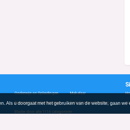
S
Onderwijs en Opleidingen
Makelaar
H
Sportclub Sportvereniging
Fiets Scooter Brommer
Co
n. Als u doorgaat met het gebruiken van de website, gaan we e
Blader door alle 1114 categorieën