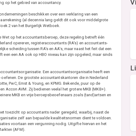
V
ing op het gebied van accountancy.
e ondernemingen beschikken over een verklaring van een
jaarrekening (al decennia lang geldt dit ook voor middelgrote
Boek 2 van het Burgerlijk Wetboek.
e Wet op het accountantsberoep, deze regeling betreft één
derland opereren, registeraccountants (RA's) en accountants-
ijke scheiding tussen RA's en AA's, maar naast het feit dat een
ft een een AA ook op HBO niveau kan zijn opgeleid, maar sinds
L
 accountantsorganisatie. Een accountantsorganisatie heeft een
te oefenen. De grootste accountantskantoren die in Nederland
Deloitte, PwC, Ernst & Young, en KPMG. Bekende, puur op de
h en Accon AVM. Zij bedienen veelal het grotere MKB (MKB+).
kleinere MKB en vrije beroepsbeoefenaars zoals (tand)artsen en
het toezicht op accountants nader geregeld, waarbij, naast de
ganisatie zelf aan bepaalde kwaliteitsnormen dient te voldoen.
ties voortaan een vergunning nodig. Uitgifte hiervan en het
 Markten (AFM).