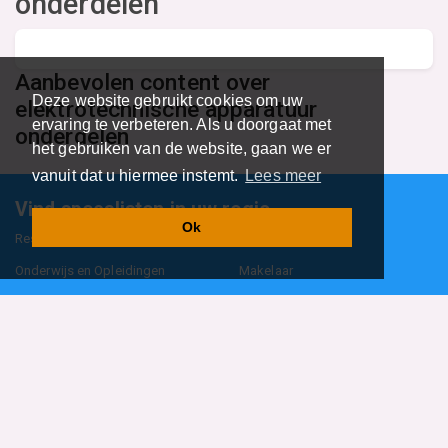
onderdelen
Aanbevolen content over
Deze website gebruikt cookies om uw
elektrotechnische apparatuur
ervaring te verbeteren. Als u doorgaat met
onderdelen
het gebruiken van de website, gaan we er
vanuit dat u hiermee instemt.
Lees meer
Vind specalisten in uw regio
Ok
Restaurant
Aannemer
Onderwijs en Opleidingen
Makelaar
Hovenier
Garage
Sportclub Sportvereniging
Fiets Scooter Brommer
Administratiekantoor
Kapper
Blader door alle 1114 categorieën
Sitemap