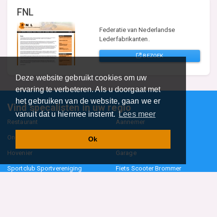
FNL
Federatie van Nederlandse
Lederfabrikanten.
BEZOEK
Deze website gebruikt cookies om uw
ervaring te verbeteren. Als u doorgaat met
het gebruiken van de website, gaan we er
Vind specalisten in uw regio
vanuit dat u hiermee instemt.
Lees meer
Restaurant
Aannemer
Onderwijs en Opleidingen
Makelaar
Ok
Hovenier
Garage
Sportclub Sportvereniging
Fiets Scooter Brommer
Administratiekantoor
Kapper
Blader door alle 1114 categorieën
Sitemap