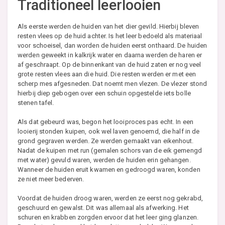
Traditioneel leerlooien
Als eerste werden de huiden van het dier gevild. Hierbij bleven
resten vlees op de huid achter. Is het leer bedoeld als materiaal
voor schoeisel, dan worden de huiden eerst onthaard. De huiden
werden geweekt in kalkrijk water en daarna werden de haren er
af geschraapt. Op de binnenkant van de huid zaten er nog veel
grote resten vlees aan die huid. Die resten werden er met een
scherp mes afgesneden. Dat noemt men vlezen. De vlezer stond
hierbij diep gebogen over een schuin opgestelde iets bolle
stenen tafel.
Als dat gebeurd was, begon het looiproces pas echt. In een
looierij stonden kuipen, ook wel laven genoemd, die half in de
grond gegraven werden. Ze werden gemaakt van eikenhout.
Nadat de kuipen met run (gemalen schors van de eik gemengd
met water) gevuld waren, werden de huiden erin gehangen.
Wanneer de huiden eruit kwamen en gedroogd waren, konden
ze niet meer bederven.
Voordat de huiden droog waren, werden ze eerst nog gekrabd,
geschuurd en gewalst. Dit was allemaal als afwerking. Het
schuren en krabben zorgden ervoor dat het leer ging glanzen.