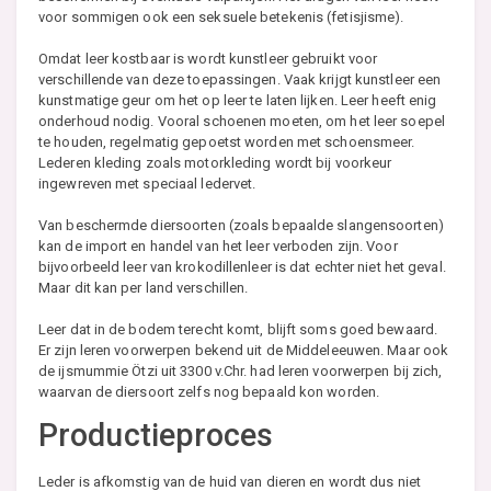
voor sommigen ook een seksuele betekenis (fetisjisme).
Omdat leer kostbaar is wordt kunstleer gebruikt voor
verschillende van deze toepassingen. Vaak krijgt kunstleer een
kunstmatige geur om het op leer te laten lijken. Leer heeft enig
onderhoud nodig. Vooral schoenen moeten, om het leer soepel
te houden, regelmatig gepoetst worden met schoensmeer.
Lederen kleding zoals motorkleding wordt bij voorkeur
ingewreven met speciaal ledervet.
Van beschermde diersoorten (zoals bepaalde slangensoorten)
kan de import en handel van het leer verboden zijn. Voor
bijvoorbeeld leer van krokodillenleer is dat echter niet het geval.
Maar dit kan per land verschillen.
Leer dat in de bodem terecht komt, blijft soms goed bewaard.
Er zijn leren voorwerpen bekend uit de Middeleeuwen. Maar ook
de ijsmummie Ötzi uit 3300 v.Chr. had leren voorwerpen bij zich,
waarvan de diersoort zelfs nog bepaald kon worden.
Productieproces
Leder is afkomstig van de huid van dieren en wordt dus niet