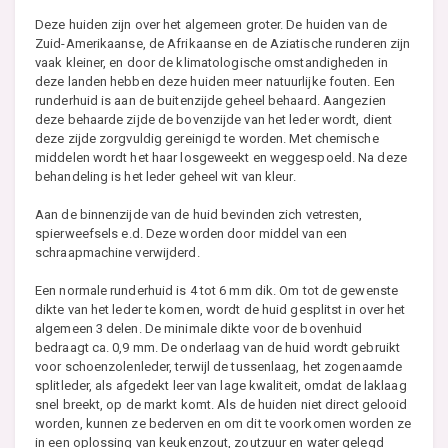
Deze huiden zijn over het algemeen groter. De huiden van de
Zuid-Amerikaanse, de Afrikaanse en de Aziatische runderen zijn
vaak kleiner, en door de klimatologische omstandigheden in
deze landen hebben deze huiden meer natuurlijke fouten. Een
runderhuid is aan de buitenzijde geheel behaard. Aangezien
deze behaarde zijde de bovenzijde van het leder wordt, dient
deze zijde zorgvuldig gereinigd te worden. Met chemische
middelen wordt het haar losgeweekt en weggespoeld. Na deze
behandeling is het leder geheel wit van kleur.
Aan de binnenzijde van de huid bevinden zich vetresten,
spierweefsels e.d. Deze worden door middel van een
schraapmachine verwijderd.
Een normale runderhuid is 4 tot 6 mm dik. Om tot de gewenste
dikte van het leder te komen, wordt de huid gesplitst in over het
algemeen 3 delen. De minimale dikte voor de bovenhuid
bedraagt ca. 0,9 mm. De onderlaag van de huid wordt gebruikt
voor schoenzolenleder, terwijl de tussenlaag, het zogenaamde
splitleder, als afgedekt leer van lage kwaliteit, omdat de laklaag
snel breekt, op de markt komt. Als de huiden niet direct gelooid
worden, kunnen ze bederven en om dit te voorkomen worden ze
in een oplossing van keukenzout, zoutzuur en water gelegd