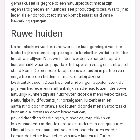
gemaakt. Het is gegroeid: een natuurproduct met al zijn
eigenaardigheden en nuances. Het productieproces, waarbij het
leder als eindproduct tot stand komt bestaat uit diverse
bewerkingsgangen.
Ruwe huiden
Na het slachten van het rund wordt de huid gereinigd van alle
bederfelijke resten en opgeslagen in koelcellen zodat de huiden
houdbaar blijven. De ruwe huiden worden verhandeld op de
huidenmarkt waar de prijs door het spel van vraag en aanbod tot
stand komt. De leerlooier koopt de ruwe huiden in partijen van
enige honderden huiden en maakt daarbij diverse
kwaliteitsklassen. Deze kwaliteitsindelingen bepalen sterk de
prijs van het leder en is afhankelijk van de huidfouten, die zowel
natuurlijk kunnen zijn als huidfouten door de mens veroorzaakt.
Natuurlijke huidfouten zijn: horzelgaten, luizenbeten en
aantasting door motten. Huidfouten door de mens veroorzaakt
kunnen o.a. ontstaan door: brandmerken,
prikkeldraadbeschadigingen, vilsneden, rotplekken en
looierssneden. Omdat de Europese runderen in een gunstiger
klimaat leven en daarnaast ook beter onderhouden worden
komen de betere kwaliteiten van ruwe huiden uit Europa.