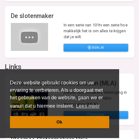
De slotenmaker
In een serie van 101tv een serie hoe
makkelijk het is om alles te krijgen
dat je wilt.
BEKIJK
Links
Master Locksmiths Association (MLA)
Deze website gebruikt cookies om uw
ervaring te verbeteren. Als u doorgaat met
Master Slotenmakers Vereniging in
het gebruiken van de website, gaan we er
de UK; Master Locksmiths
Association (MLA).
vanuit dat u hiermee instemt.
Lees meer
BEZOEK
Ok