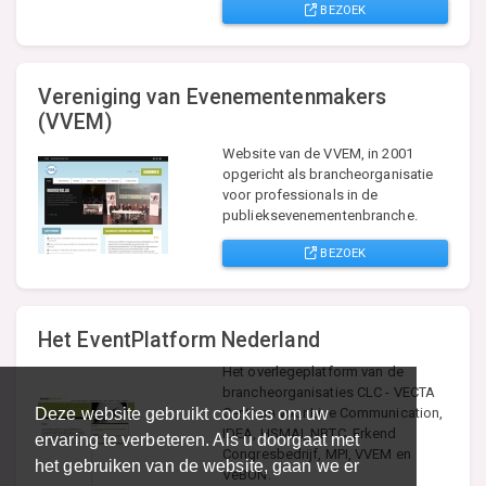
BEZOEK
Vereniging van Evenementenmakers
(VVEM)
Website van de VVEM, in 2001
opgericht als brancheorganisatie
voor professionals in de
publieksevenementenbranche.
BEZOEK
Het EventPlatform Nederland
Het overlegeplatform van de
brancheorganisaties CLC - VECTA
Deze website gebruikt cookies om uw
Centrum voor Live Communication,
IDEA, HSMAI, NBTC, Erkend
ervaring te verbeteren. Als u doorgaat met
Congresbedrijf, MPI, VVEM en
het gebruiken van de website, gaan we er
VeBON.