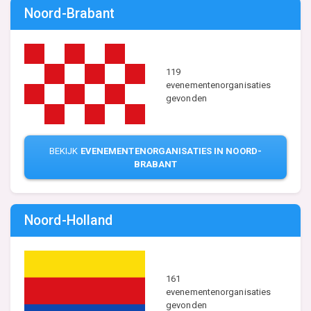
Noord-Brabant
119
evenementenorganisaties
gevonden
BEKIJK
EVENEMENTENORGANISATIES IN NOORD-
BRABANT
Noord-Holland
161
evenementenorganisaties
gevonden