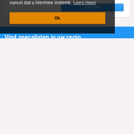
vanuit dat u hiermee instemt.
Lees meer
BEZOEK
Ok
Vind specalisten in uw regio
Restaurant
Aannemer
Onderwijs en Opleidingen
Makelaar
Hovenier
Garage
Sportclub Sportvereniging
Fiets Scooter Brommer
Administratiekantoor
Kapper
Blader door alle 1114 categorieën
Sitemap
Home
Contact
Cookiebeleid
Privacyverklaring