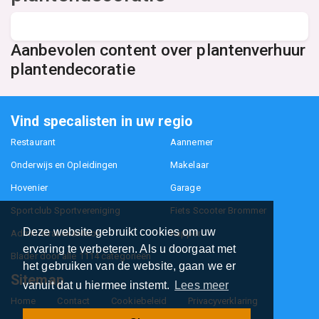
Aanbevolen content over plantenverhuur
plantendecoratie
Vind specalisten in uw regio
Restaurant
Aannemer
Onderwijs en Opleidingen
Makelaar
Hovenier
Garage
Sportclub Sportvereniging
Fiets Scooter Brommer
Deze website gebruikt cookies om uw
Administratiekantoor
Kapper
ervaring te verbeteren. Als u doorgaat met
Blader door alle 1114 categorieën
het gebruiken van de website, gaan we er
Sitemap
vanuit dat u hiermee instemt.
Lees meer
Home
Contact
Cookiebeleid
Privacyverklaring