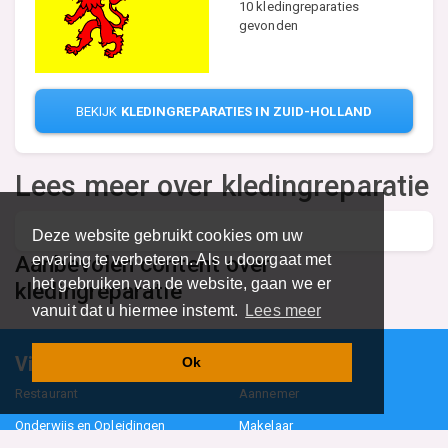
10 kledingreparaties
gevonden
BEKIJK
KLEDINGREPARATIES IN ZUID-HOLLAND
Lees meer over kledingreparatie
Deze website gebruikt cookies om uw
ervaring te verbeteren. Als u doorgaat met
Aanbevolen content over
het gebruiken van de website, gaan we er
kledingreparatie
vanuit dat u hiermee instemt.
Lees meer
Vind specalisten in uw regio
Ok
Restaurant
Aannemer
Onderwijs en Opleidingen
Makelaar