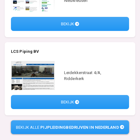
Nieuwleusen
BEKIJK
LCS Piping BV
Leidekkerstraat 4/A,
Ridderkerk
BEKIJK
BEKIJK ALLE
PIJPLEIDINGBEDRIJVEN IN NEDERLAND