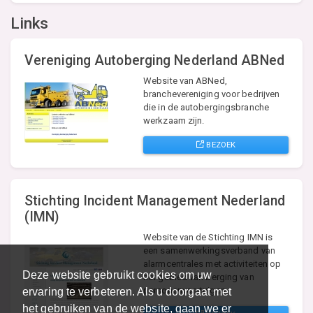
Links
Vereniging Autoberging Nederland ABNed
Website van ABNed,
branchevereniging voor bedrijven
die in de autobergingsbranche
werkzaam zijn.
BEZOEK
Stichting Incident Management Nederland
(IMN)
Website van de Stichting IMN is
een samenwerkingsverband van
alarmcentrales met activiteiten op
Deze website gebruikt cookies om uw
het gebied van berging van
personenvoertuigen.
ervaring te verbeteren. Als u doorgaat met
het gebruiken van de website, gaan we er