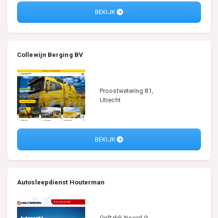
BEKIJK
Collewijn Berging BV
Proostwetering 81,
Utrecht
BEKIJK
Autosleepdienst Houterman
Griftdijk Noord 9,