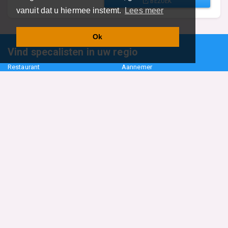
BEZOEK
vanuit dat u hiermee instemt.
Lees meer
Ok
Vind specalisten in uw regio
Restaurant
Aannemer
Onderwijs en Opleidingen
Makelaar
Hovenier
Garage
Sportclub Sportvereniging
Fiets Scooter Brommer
Administratiekantoor
Kapper
Blader door alle 1114 categorieën
Sitemap
Home
Contact
Cookiebeleid
Privacyverklaring
©2026
BedrijfsInformatieOnline.nl