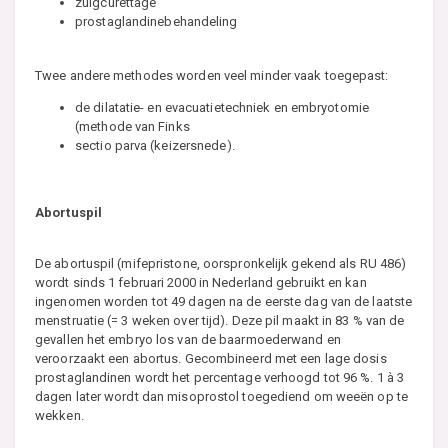
zuigcurettage
prostaglandinebehandeling
Twee andere methodes worden veel minder vaak toegepast:
de dilatatie- en evacuatietechniek en embryotomie
(methode van Finks
sectio parva (keizersnede).
Abortuspil
De abortuspil (mifepristone, oorspronkelijk gekend als RU 486)
wordt sinds 1 februari 2000 in Nederland gebruikt en kan
ingenomen worden tot 49 dagen na de eerste dag van de laatste
menstruatie (= 3 weken over tijd). Deze pil maakt in 83 % van de
gevallen het embryo los van de baarmoederwand en
veroorzaakt een abortus. Gecombineerd met een lage dosis
prostaglandinen wordt het percentage verhoogd tot 96 %. 1 à 3
dagen later wordt dan misoprostol toegediend om weeën op te
wekken.