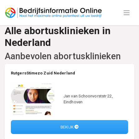
Alle abortusklinieken in
Nederland
Aanbevolen abortusklinieken
RutgersStimezo Zuid Nederland
Jan van Schoonvorststr 22,
Eindhoven
BEKIJK