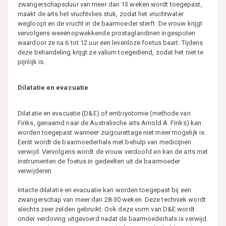
zwangerschapsduur van meer dan 13 weken wordt toegepast,
maakt de arts het vruchtvlies stuk, zodat het vruchtwater
wegloopt en de vrucht in de baarmoeder sterft. De vrouw krijgt
vervolgens weeënopwekkende prostaglandinen ingespoten
waardoor ze na 6 tot 12 uur een levenloze foetus baart. Tijdens
deze behandeling krijgt ze valium toegediend, zodat het niet te
pijnlijk is.
Dilatatie en evacuatie
Dilatatie en evacuatie (D&E) of embryotomie (methode van
Finks, genaamd naar de Australische arts Arnold A. Finks) kan
worden toegepast wanneer zuigcurettage niet meer mogelijk is.
Eerst wordt de baarmoederhals met behulp van medicijnen
verwijd. Vervolgens wordt de vrouw verdoofd en kan de arts met
instrumenten de foetus in gedeelten uit de baarmoeder
verwijderen.
Intacte dilatatie en evacuatie kan worden toegepast bij een
zwangerschap van meer dan 28-30 weken. Deze techniek wordt
slechts zeer zelden gebruikt. Ook deze vorm van D&E wordt
onder verdoving uitgevoerd nadat de baarmoederhals is verwijd.