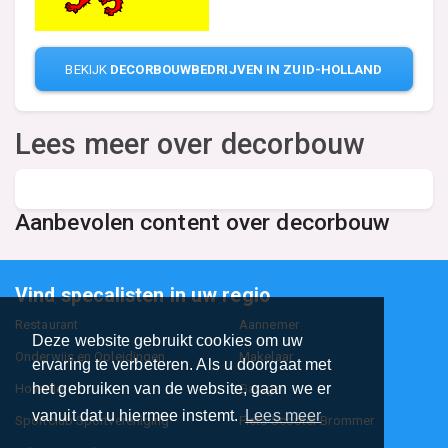
BEKIJK
DECORBOUWBEDRIJVEN IN ZUID-HOLLAND
Lees meer over decorbouw
Aanbevolen content over decorbouw
Vind specalisten in uw regio
Restaurant
Aannemer
Deze website gebruikt cookies om uw
Onderwijs en Opleidingen
Makelaar
ervaring te verbeteren. Als u doorgaat met
het gebruiken van de website, gaan we er
Hovenier
Garage
vanuit dat u hiermee instemt.
Lees meer
Sportclub Sportvereniging
Fiets Scooter Brommer