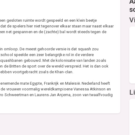
A
s
V
een gesloten ruimte wordt gespeeld en een klein beetje
e dat de spelers hier niet tegenover elkaar staan maar naast elkaar
een net gespannen en de (zachte) bal wordt steeds tegen de
 in omloop. De meest gehoorde versie is dat squash zou
school speelde een zeer belangrijke rol in de verdere
e squashbanen gebouwd. Met de kolonisatie van landen zoals
en de Britten de sport over de wereld verspreid. Het is dan ook
hebben voortgebracht zoals de Khan-clan.
toenemende mate Egypte, Frankrijk en Maleisië. Nederland heeft
bij de vrouwen voormalig wereldkampioene Vanessa Atkinson en
L
edro Schweertman en Laurens Jan Anjema, zoon van twaalfvoudig