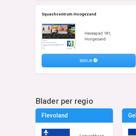
Squashcentrum Hoogezand
Heveapad 181,
Hoogezand
BEKIJK
Blader per regio
Flevoland
Ge
1 squashbaan