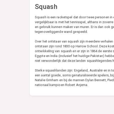
Squash
Squash is een racketspel dat door twee personen in 
vergelijkbaar is met het tennisspel, althans in zoverr
en gebruik kunnen maken van muren. Er is dan ook g
tegenoverliggende wand gespeeld.
Over het ontstaan van squash zijn meerdere verhalen
ontstaan zijn rond 1830 op Harrow School. Deze kost
ontwikkeling van squash en er zijn in 1864 de eerst
Egypte en India (inclusief het huidige Pakistan) hebb
niet verwonderlijk dat deze landen squashlegendes 
Sterke squashlanden zijn: Engeland, Australië en in 
een aantal goede, soms genaturaliseerde spelers, 
Natalie Grinham en bij de mannen Dylan Bennett, Pi
nationaal kampioen Robert Anjema.