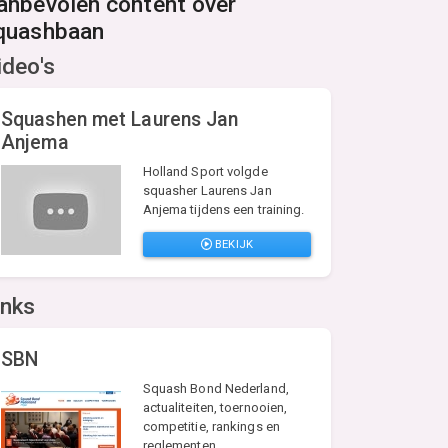
anbevolen content over
quashbaan
ideo's
Squashen met Laurens Jan
Anjema
Holland Sport volgde
squasher Laurens Jan
Anjema tijdens een training.
BEKIJK
inks
SBN
Squash Bond Nederland,
actualiteiten, toernooien,
competitie, rankings en
reglementen.