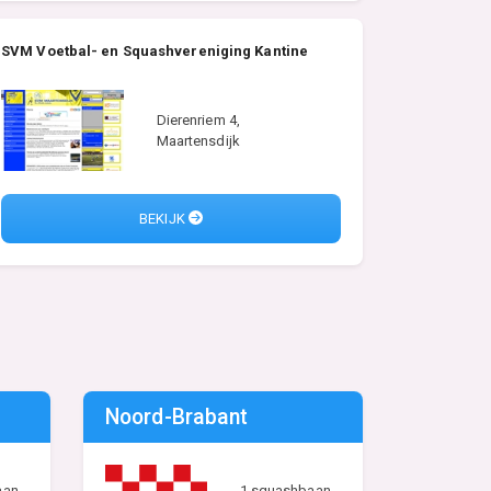
SVM Voetbal- en Squashvereniging Kantine
Dierenriem 4,
Maartensdijk
BEKIJK
Noord-Brabant
aan
1 squashbaan