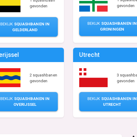
1 squashbaan
gevonden
gevonden
BEKIJK
SQUASHBANEN IN
BEKIJK
SQUASHBANEN IN
GRONINGEN
GELDERLAND
erijssel
Utrecht
2 squashbanen
3 squashb
gevonden
gevonden
BEKIJK
SQUASHBANEN IN
BEKIJK
SQUASHBANEN IN
OVERIJSSEL
UTRECHT
n