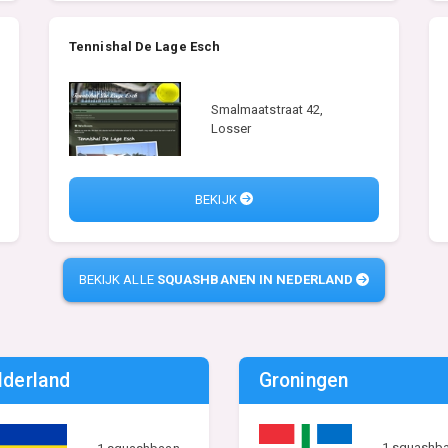
Tennishal De Lage Esch
Smalmaatstraat 42,
Losser
BEKIJK
BEKIJK ALLE
SQUASHBANEN IN NEDERLAND
lderland
Groningen
1 squashb